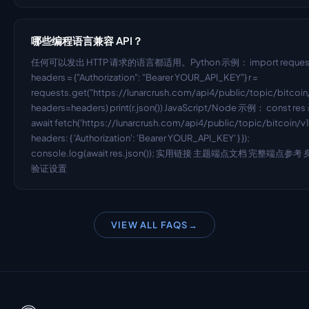
哪些编程语言兼容 API？
任何可以发出 HTTP 请求的语言都适用。Python 示例： import request
headers = {"Authorization": "Bearer YOUR_API_KEY"} r = 
requests.get("https://lunarcrush.com/api4/public/topic/bitcoin/v
headers=headers) print(r.json()) JavaScript/Node 示例： const res =
await fetch('https://lunarcrush.com/api4/public/topic/bitcoin/v1',
headers: { 'Authorization': 'Bearer YOUR_API_KEY' } }); 
console.log(await res.json()); 实用链接 主题端点文档 完整端点参考
验证设置
VIEW ALL FAQS
→