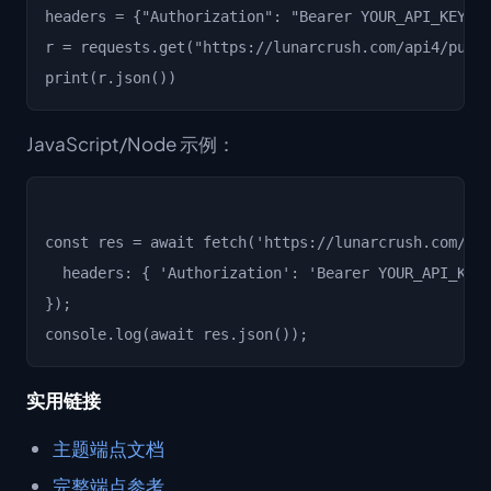
headers = {"Authorization": "Bearer YOUR_API_KEY"}

r = requests.get("https://lunarcrush.com/api4/publi
JavaScript/Node 示例：
const res = await fetch('https://lunarcrush.com/api
  headers: { 'Authorization': 'Bearer YOUR_API_KEY'
});

实用链接
主题端点文档
完整端点参考