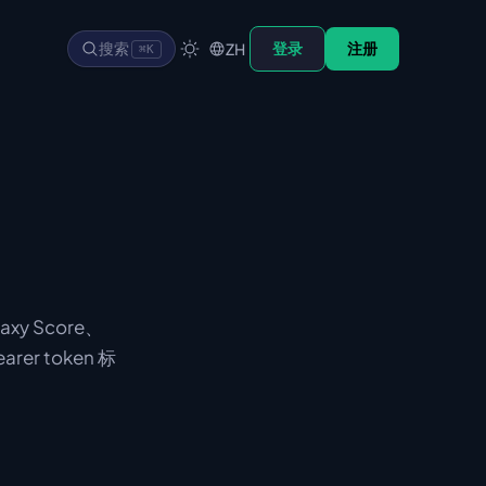
搜索
登录
注册
ZH
⌘K
xy Score、
r token 标