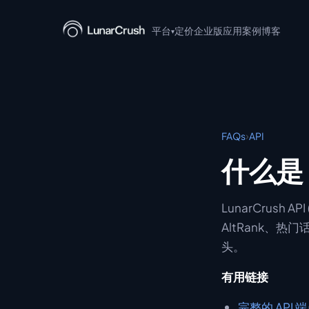
平台
定价
企业版
应用案例
博客
▾
LunarCrush API
LunarCrush MCP
LunarCrush CLI
›
FAQs
API
LunarCrush + Claude
什么是 L
LunarCrush Discover
LunarCrush 
LunarCrush Collections
AltRank、热
头。
有用链接
完整的 API 