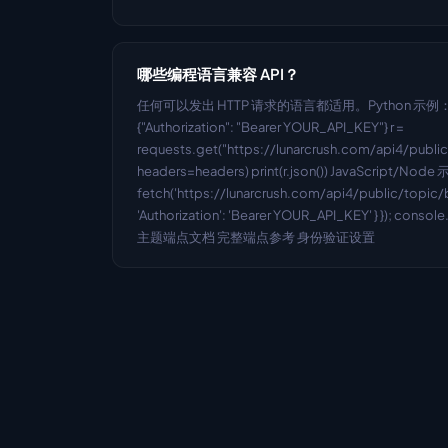
哪些编程语言兼容 API？
任何可以发出 HTTP 请求的语言都适用。Python 示例： impor
{"Authorization": "Bearer YOUR_API_KEY"} r = 
requests.get("https://lunarcrush.com/api4/public/
headers=headers) print(r.json()) JavaScript/Node 
fetch('https://lunarcrush.com/api4/public/topic/bit
'Authorization': 'Bearer YOUR_API_KEY' } }); consol
主题端点文档 完整端点参考 身份验证设置