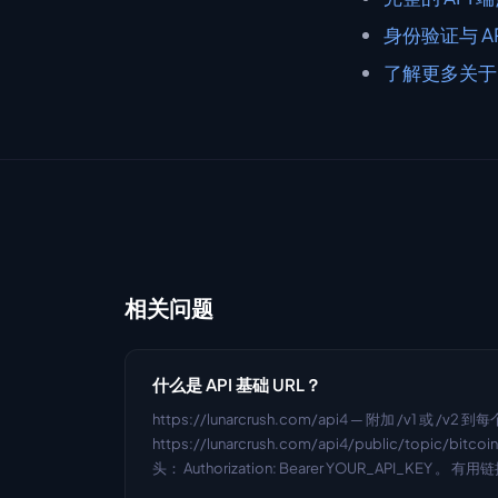
身份验证与 A
了解更多关于 Lu
相关问题
什么是 API 基础 URL？
https://lunarcrush.com/api4 — 附加 /v1 或 /
https://lunarcrush.com/api4/public/topic/bitco
头： Authorization: Bearer YOUR_API_KEY