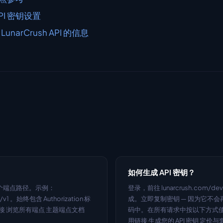
PI 密钥设置
narCrush API 的信息
如何生成 API 密钥？
v2 到每个端点路径。示例： 
登录，前往 lunarcrush.com/de
in/v1 。始终包含 Authorization 标
成。立即复制密钥 — 因为它不
 。 有用链接 浏览所有端点 主题端点文档
码中。在所有请求中按以下方式使用它： Aut
用链接 生成您的 API 密钥 定价与