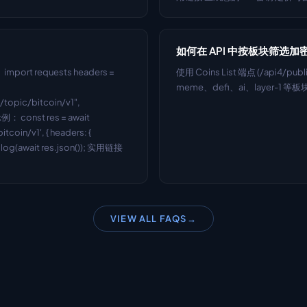
如何在 API 中按板块筛选加
t requests headers = 
使用 Coins List 端点 (/api4/
meme、defi、ai、layer-1 等
topic/bitcoin/v1", 
示例： const res = await 
coin/v1', { headers: { 
e.log(await res.json()); 实用链接 
VIEW ALL FAQS
→