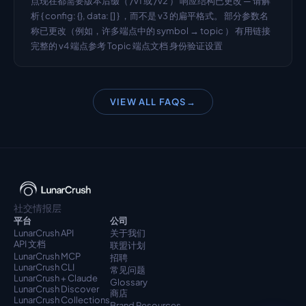
点现在都需要版本后缀（ /v1 或 /v2 ） 响应结构已更改 — 请解
析 { config: {}, data: [] } ，而不是 v3 的扁平格式。 部分参数名
称已更改（例如，许多端点中的 symbol → topic ） 有用链接 
完整的 v4 端点参考 Topic 端点文档 身份验证设置
VIEW ALL FAQS
→
社交情报层
平台
公司
LunarCrush API
关于我们
API 文档
联盟计划
LunarCrush MCP
招聘
LunarCrush CLI
常见问题
LunarCrush + Claude
Glossary
LunarCrush Discover
商店
LunarCrush Collections
Brand Resources