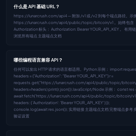
什么是 API 基础 URL？
https://lunarcrush.com/api4 — 附加 /v1 或 /v2 到每个端点路径。示
https://lunarcrush.com/api4/public/topic/bitcoin/v1 。始终包含 
Authorization 标头： Authorization: Bearer YOUR_API_KEY 。 有用链
浏览所有端点 主题端点文档
哪些编程语言兼容 API？
任何可以发出 HTTP 请求的语言都适用。Python 示例： import request
headers = {"Authorization": "Bearer YOUR_API_KEY"} r = 
requests.get("https://lunarcrush.com/api4/public/topic/bitcoin/v
headers=headers) print(r.json()) JavaScript/Node 示例： const res =
await fetch('https://lunarcrush.com/api4/public/topic/bitcoin/v1',
headers: { 'Authorization': 'Bearer YOUR_API_KEY' } }); 
console.log(await res.json()); 实用链接 主题端点文档 完整端点参考
验证设置