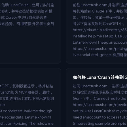
借助 LunarCrush，您可以实时监
前往 lunarcrush.com 并
动，并将这些情报提供给 AI 模
将其粘贴到 Claude.ai 中，并按
或 Cursor 中进行自然语言查
加。连接后，尝试一些示例提示，例如
探索趋势。 有用链接 开发者主页与 
将以下提示复制到 ChatGPT 中。 Conn
https://claude.ai/directory/8
installed help me set up. Use Lun
Let me know if I need an account
https://lunarcrush.com/pricing
live social intelligence. 有用
如何将 LunarCrush 连接到 
' > ChatGPT，复制设置提示，将其粘贴
访问 lunarcrush.com ，
rush 添加为 MCP 服务器。届时，
然后按照连接说明获取实时社交数
 想立即连接吗？将以下提示复制到 
Gemini 中。 Connect me to the 
ee 
https://lunarcrush.com/develope
not connected, walk me through 
setup. Use LunarCrush as my defau
e social data. Let me know if I 
need an account to access full
rush.com/pricing. Then show me 
5 interesting example prompts 