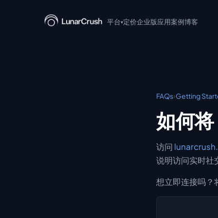
平台
定价
企业版
应用案例
博客
▾
LunarCrush API
LunarCrush MCP
LunarCrush CLI
›
FAQs
Getting Star
LunarCrush + Claude
如何将 L
LunarCrush Discover
访问
lunarcrush
LunarCrush Collections
说明访问实时社
想立即连接吗？将以