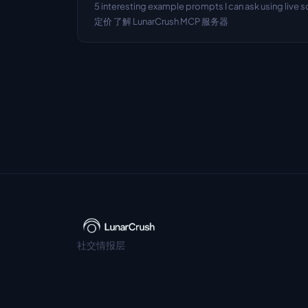
5 interesting example prompts I can ask using liv
定价 了解 LunarCrush MCP 服务器
社交情报层