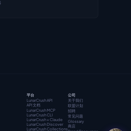
器
平台
公司
LunarCrush API
关于我们
API 文档
联盟计划
LunarCrush MCP
招聘
LunarCrush CLI
常见问题
LunarCrush + Claude
Glossary
LunarCrush Discover
商店
LunarCrush Collections