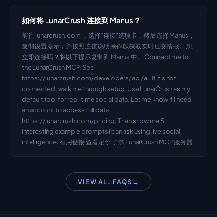
如何将 LunarCrush 连接到 Manus？
前往 lunarcrush.com ，选择“连接”选项卡，然后选择 Manus，
复制设置提示，并按照连接说明操作以获取实时社交情报。 想
立即连接吗？将以下提示复制到 Manus 中。 Connect me to 
the LunarCrush MCP. See 
https://lunarcrush.com/developers/api/ai. If it's not 
connected, walk me through setup. Use LunarCrush as my 
default tool for real-time social data. Let me know if I need 
an account to access full data 
https://lunarcrush.com/pricing. Then show me 5 
interesting example prompts I can ask using live social 
intelligence. 有用链接 查看定价 了解 LunarCrush MCP 服务器
VIEW ALL FAQS
→