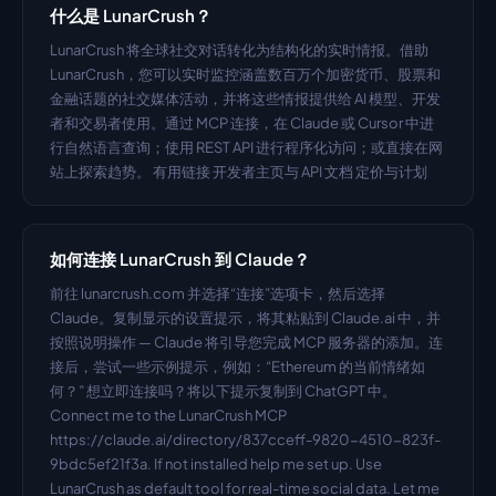
什么是 LunarCrush？
LunarCrush 将全球社交对话转化为结构化的实时情报。借助 
LunarCrush，您可以实时监控涵盖数百万个加密货币、股票和
金融话题的社交媒体活动，并将这些情报提供给 AI 模型、开发
者和交易者使用。通过 MCP 连接，在 Claude 或 Cursor 中进
行自然语言查询；使用 REST API 进行程序化访问；或直接在网
站上探索趋势。 有用链接 开发者主页与 API 文档 定价与计划
如何连接 LunarCrush 到 Claude？
前往 lunarcrush.com 并选择“连接”选项卡，然后选择 
Claude。复制显示的设置提示，将其粘贴到 Claude.ai 中，并
按照说明操作 — Claude 将引导您完成 MCP 服务器的添加。连
接后，尝试一些示例提示，例如：“Ethereum 的当前情绪如
何？” 想立即连接吗？将以下提示复制到 ChatGPT 中。 
Connect me to the LunarCrush MCP 
https://claude.ai/directory/837cceff-9820-4510-823f-
9bdc5ef21f3a. If not installed help me set up. Use 
LunarCrush as default tool for real-time social data. Let me 