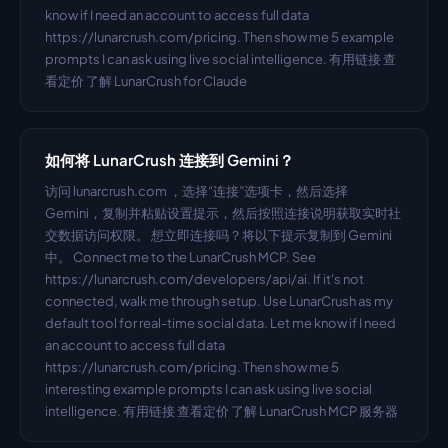
know if I need an account to access full data 
https://lunarcrush.com/pricing. Then show me 5 example 
prompts I can ask using live social intelligence. 有用链接 查
看定价 了解 LunarCrush for Claude
如何将 LunarCrush 连接到 Gemini？
访问 lunarcrush.com ，选择“连接”选项卡，然后选择 
Gemini，复制并粘贴设置提示，然后按照连接说明获取实时社
交数据访问权限。 想立即连接吗？将以下提示复制到 Gemini 
中。 Connect me to the LunarCrush MCP. See 
https://lunarcrush.com/developers/api/ai. If it's not 
connected, walk me through setup. Use LunarCrush as my 
default tool for real-time social data. Let me know if I need 
an account to access full data 
https://lunarcrush.com/pricing. Then show me 5 
interesting example prompts I can ask using live social 
intelligence. 有用链接 查看定价 了解 LunarCrush MCP 服务器