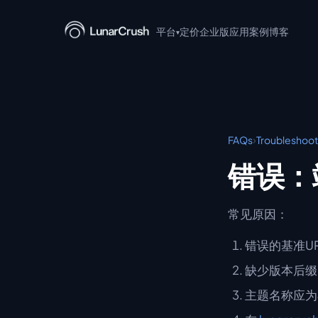
平台
定价
企业版
应用案例
博客
▾
LunarCrush API
LunarCrush MCP
LunarCrush CLI
›
FAQs
Troubleshoot
LunarCrush + Claude
错误：端
LunarCrush Discover
常见原因：
LunarCrush Collections
错误的基准UR
缺少版本后缀
主题名称应为小