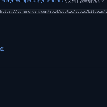
h.com/developers/api/endpoints
的文档中验证确切路径
https://lunarcrush.com/api4/public/topic/bitcoin/
点