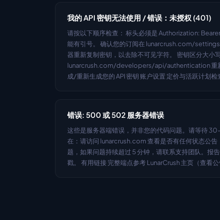
我的 API 密钥无法使用 / 错误：未授权 (401)
请按以下顺序检查： 标头必须是 Authorization: Beare
能有引号。 确认您的订阅在 lunarcrush.com/sett
器重新复制密钥，以去除不可见字符。 密钥区分大小写
lunarcrush.com/developers/api/authentic
成/重新生成您的 API 密钥 账户设置 定价与活跃计划检
错误: 500 或 502 服务器错误
这些是服务器端错误，并非您的代码问题。请等待 30-
在：请访问 lunarcrush.com 查看是否有任何状
题，如果问题持续超过 5 分钟，请联系支持团队。报告时
戳。 有用链接 完整端点参考 LunarCrush 主页（查看