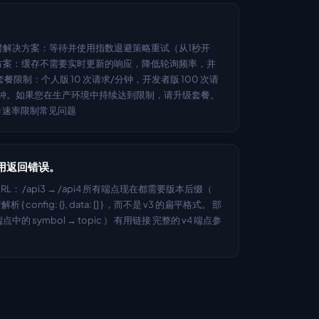
时解决方案：等待并使用指数退避策略重试（从1秒开
方案：缓存不需要实时更新的响应，降低轮询频率，并
限制：个人版 10 次请求/分钟，开发者版 100 次请
/分钟。如果您在生产环境中持续达到限制，请升级套餐。 
I 速率限制常见问题
的调用返回错误。
RL： /api3 → /api4 所有端点现在都需要版本后缀（ 
 { config: {}, data: [] } ，而不是 v3 的扁平格式。 部
symbol → topic ） 有用链接 完整的 v4 端点参