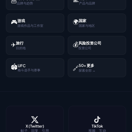
👜
品牌与趋势
产品与品牌
🎮
🌍
游戏
国家
游戏作品与工作室
国家与地区
✈️
💰
旅行
风险投资公司
目的地
投资公司
🏟️
50+ 更多
UFC
🔗
格斗选手与赛事
探索全部 →
X (Twitter)
TikTok
帖子、回复、引用
视频、互动