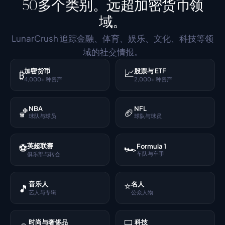
50多个类别。远超加密货币领
域。
LunarCrush 追踪金融、体育、娱乐、文化、科技等领
域的社交情报。
📈
加密货币
股票与 ETF
₿
4,000+ 种资产
2,000+ 种资产
NBA
NFL
🏀
🏈
球队与球员
球队与球员
⚽
🏎️
英超联赛
Formula 1
车队与车手
俱乐部与转会
⭐
音乐人
名人
🎵
艺人与专辑
公众人物
💻
时尚与奢侈品
科技