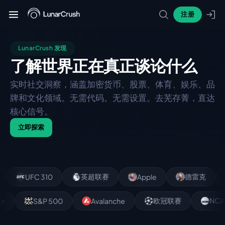
注册
LunarCrush 发现
了解世界正在
真正谈论什么
实时社交洞察，涵盖加密货币、股票、体育、娱乐、品
牌和文化领域。无需代码。无需设置。去芜存菁，直达
核心信号。
立即探索
英超联赛
德雷克
UFC 310
Apple
欧冠联赛
N
scar
S&P 500
Avalanche