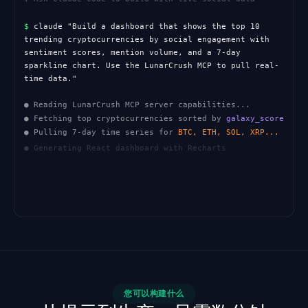
$
claude "Build a dashboard that shows the top 10 
trending cryptocurrencies by social engagement with 
sentiment scores, mention volume, and a 7-day 
sparkline chart. Use the LunarCrush MCP to pull real-
time data."
● Reading LunarCrush MCP server capabilities...
● Fetching top cryptocurrencies sorted by
galaxy_score
● Pulling 7-day time series for
BTC, ETH, SOL, XRP...
● Generating React dashboard with Recharts
● Writing files:
src/Dashboard.tsx
,
src/api/lunar.ts
您可以构建什么