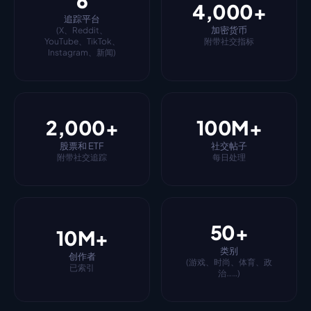
6
4,000+
追踪平台
加密货币
(X、Reddit、
YouTube、TikTok、
附带社交指标
Instagram、新闻)
2,000+
100M+
股票和 ETF
社交帖子
附带社交追踪
每日处理
50+
10M+
类别
创作者
(游戏、时尚、体育、政
已索引
治……)