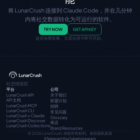
能
将 LunarCrush 连接到 Claude Code，并在几分钟
内将社交数据转化为可运行的软件。
TRY NOW
GET API KEY
提供免费套餐。无需信用卡即可开始。
社交情报层
平台
公司
LunarCrush API
关于我们
API 文档
联盟计划
LunarCrush MCP
招聘
LunarCrush CLI
常见问题
LunarCrush + Claude
Glossary
LunarCrush Discover
商店
LunarCrush Collections
Brand Resources
© 2026 LunarCrush. 保留所有权利。
条款
隐私政策
X
Telegram
YouTube
Instagram