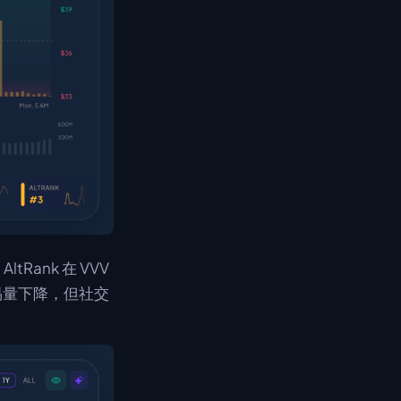
tRank 在 VVV
易量下降，但社交