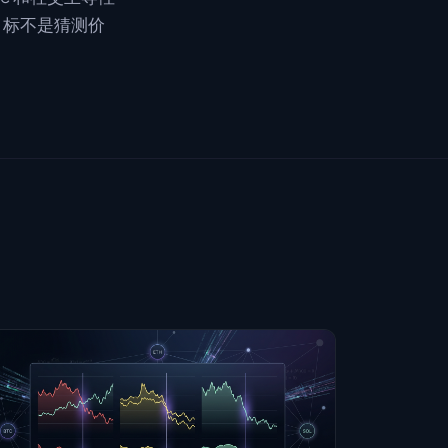
目标不是猜测价
。