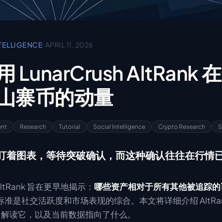
TELLIGENCE
·
APRIL 11, 2026
LunarCrush AltRank
山寨币的动量
ent
Research
Tutorial
Social Intelligence
Crypto Research
S
盯着图表，等待突破确认，而这种确认往往在行情
的 AltRank 旨在更早地揭示：
哪些资产相对于所有其他被追踪的
准是社交活跃度和市场表现的综合。本文将详细介绍 AltRa
er 中解读它，以及当前数据指向了什么。