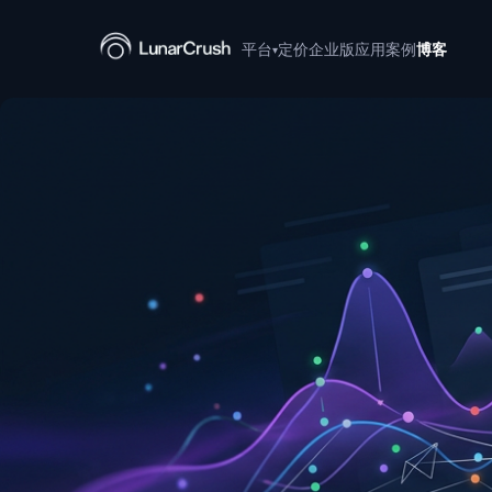
平台
定价
企业版
应用案例
博客
▾
LunarCrush API
LunarCrush MCP
LunarCrush CLI
LunarCrush + Claude
LunarCrush Discover
LunarCrush Collections