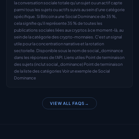
la conversation sociale totale qu'un sujet ou un actif capte 
parmi tous les sujets ou actifs suivis au sein d'une catégorie 
spécifique. Si Bitcoin a une Social Dominance de 35 %, 
cela signifie qu'il représente 35 % de toutes les 
publications sociales liées aux cryptos à ce moment-là, au 
sein de la catégorie des crypto-monnaies. C'est un signal 
utile pour la concentration narrative et la rotation 
sectorielle. Disponible sous le nom de social_dominance 
dans les réponses de l'API. Liens utiles Point de terminaison 
des sujets (inclut social_dominance) Point de terminaison 
de la liste des catégories Voir un exemple de Social 
Dominance
VIEW ALL FAQS
→