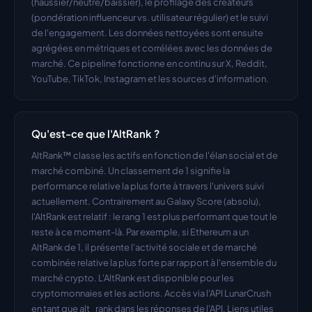
(haussier/neutre/baissier), le profilage des créateurs 
(pondération influenceur vs. utilisateur régulier) et le suivi 
de l'engagement. Les données nettoyées sont ensuite 
agrégées en métriques et corrélées avec les données de 
marché. Ce pipeline fonctionne en continu sur X, Reddit, 
YouTube, TikTok, Instagram et les sources d'information.
Qu'est-ce que l'AltRank ?
AltRank™ classe les actifs en fonction de l'élan social et de 
marché combiné. Un classement de 1 signifie la 
performance relative la plus forte à travers l'univers suivi 
actuellement. Contrairement au Galaxy Score (absolu), 
l'AltRank est relatif : le rang 1 est plus performant que tout le 
reste à ce moment-là. Par exemple, si Ethereum a un 
AltRank de 1, il présente l'activité sociale et de marché 
combinée relative la plus forte par rapport à l'ensemble du 
marché crypto. L'AltRank est disponible pour les 
cryptomonnaies et les actions. Accès via l'API LunarCrush 
en tant que alt_rank dans les réponses de l'API. Liens utiles 