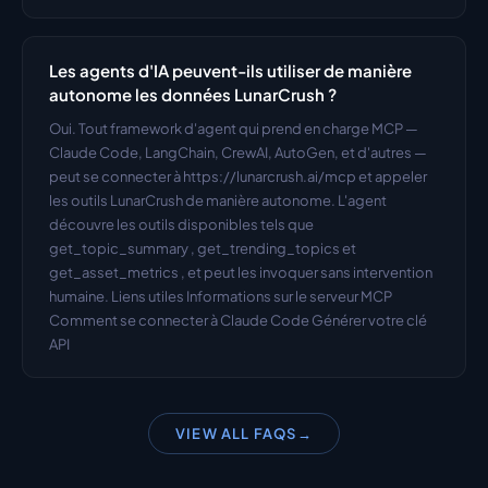
Les agents d'IA peuvent-ils utiliser de manière 
autonome les données LunarCrush ?
Oui. Tout framework d'agent qui prend en charge MCP — 
Claude Code, LangChain, CrewAI, AutoGen, et d'autres — 
peut se connecter à https://lunarcrush.ai/mcp et appeler 
les outils LunarCrush de manière autonome. L'agent 
découvre les outils disponibles tels que 
get_topic_summary , get_trending_topics et 
get_asset_metrics , et peut les invoquer sans intervention 
humaine. Liens utiles Informations sur le serveur MCP 
Comment se connecter à Claude Code Générer votre clé 
API
VIEW ALL FAQS
→