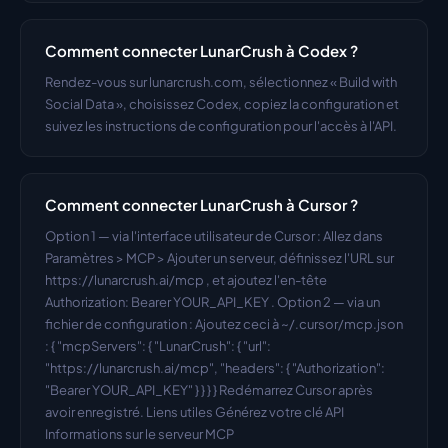
Comment connecter LunarCrush à Codex ?
Rendez-vous sur lunarcrush.com, sélectionnez « Build with 
Social Data », choisissez Codex, copiez la configuration et 
suivez les instructions de configuration pour l'accès à l'API.
Comment connecter LunarCrush à Cursor ?
Option 1 — via l'interface utilisateur de Cursor : Allez dans 
Paramètres > MCP > Ajouter un serveur, définissez l'URL sur 
https://lunarcrush.ai/mcp , et ajoutez l'en-tête 
Authorization: Bearer YOUR_API_KEY . Option 2 — via un 
fichier de configuration : Ajoutez ceci à ~/.cursor/mcp.json 
: { "mcpServers": { "LunarCrush": { "url": 
"https://lunarcrush.ai/mcp", "headers": { "Authorization": 
"Bearer YOUR_API_KEY" } } } } Redémarrez Cursor après 
avoir enregistré. Liens utiles Générez votre clé API 
Informations sur le serveur MCP