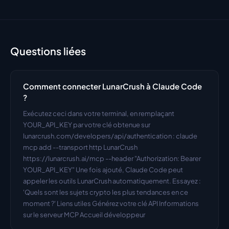
Questions liées
Comment connecter LunarCrush à Claude Code 
?
Exécutez ceci dans votre terminal, en remplaçant 
YOUR_API_KEY par votre clé obtenue sur 
lunarcrush.com/developers/api/authentication : claude 
mcp add --transport http LunarCrush 
https://lunarcrush.ai/mcp --header "Authorization: Bearer 
YOUR_API_KEY" Une fois ajouté, Claude Code peut 
appeler les outils LunarCrush automatiquement. Essayez : 
'Quels sont les sujets crypto les plus tendances en ce 
moment ?' Liens utiles Générez votre clé API Informations 
sur le serveur MCP Accueil développeur