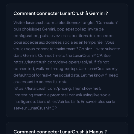
Comment connecter LunarCrush à Gemini ?
Visitez lunarcrush.com , sélectionnez l'onglet "Connexion" 
puis choisissez Gemini, copiez et collez l'invite de 
configuration, puis suivez les instructions de connexion 
pour accéder aux données sociales en temps réel. Vous 
voulez vous connecter maintenant ? Copiez l'invite suivante 
dans Gemini. Connect me to the LunarCrush MCP. See 
https://lunarcrush.com/developers/api/ai. If it's not 
connected, walk me through setup. Use LunarCrush as my 
default tool for real-time social data. Let me know if I need 
an account to access full data 
https://lunarcrush.com/pricing. Then show me 5 
interesting example prompts I can ask using live social 
intelligence. Liens utiles Voir les tarifs En savoir plus sur le 
serveur LunarCrush MCP
Comment connecter LunarCrush à Manus ?