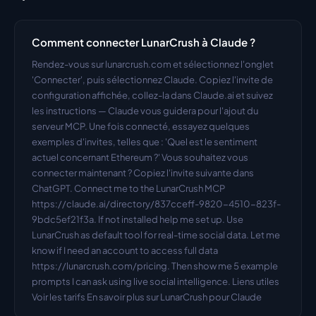
Comment connecter LunarCrush à Claude ?
Rendez-vous sur lunarcrush.com et sélectionnez l'onglet 
'Connecter', puis sélectionnez Claude. Copiez l'invite de 
configuration affichée, collez-la dans Claude.ai et suivez 
les instructions — Claude vous guidera pour l'ajout du 
serveur MCP. Une fois connecté, essayez quelques 
exemples d'invites, telles que : 'Quel est le sentiment 
actuel concernant Ethereum ?' Vous souhaitez vous 
connecter maintenant ? Copiez l'invite suivante dans 
ChatGPT. Connect me to the LunarCrush MCP 
https://claude.ai/directory/837cceff-9820-4510-823f-
9bdc5ef21f3a. If not installed help me set up. Use 
LunarCrush as default tool for real-time social data. Let me 
know if I need an account to access full data 
https://lunarcrush.com/pricing. Then show me 5 example 
prompts I can ask using live social intelligence. Liens utiles 
Voir les tarifs En savoir plus sur LunarCrush pour Claude