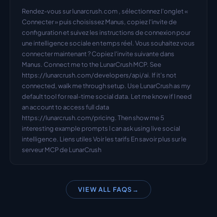
Rendez-vous sur lunarcrush.com , sélectionnez l'onglet « 
Connecter » puis choisissez Manus, copiez l'invite de 
configuration et suivez les instructions de connexion pour 
une intelligence sociale en temps réel. Vous souhaitez vous 
connecter maintenant ? Copiez l'invite suivante dans 
Manus. Connect me to the LunarCrush MCP. See 
https://lunarcrush.com/developers/api/ai. If it's not 
connected, walk me through setup. Use LunarCrush as my 
default tool for real-time social data. Let me know if I need 
an account to access full data 
https://lunarcrush.com/pricing. Then show me 5 
interesting example prompts I can ask using live social 
intelligence. Liens utiles Voir les tarifs En savoir plus sur le 
serveur MCP de LunarCrush
VIEW ALL FAQS
→