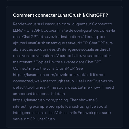
Comment connecter LunarCrush à ChatGPT ?
Rendez-vous sur lunarcrush.com , cliquez sur 'Connect to 
LLMs' > ChatGPT, copiez l'invite de configuration, collez-la 
dans ChatGPT, et suivez les instructions à l'écran pour 
ajouter LunarCrush en tant que serveur MCP. ChatGPT aura 
alors accès aux données d'intelligence sociale en direct 
dans vos conversations. Vous souhaitez vous connecter 
maintenant ? Copiez l'invite suivante dans ChatGPT. 
Connect me to the LunarCrush MCP. See 
https://lunarcrush.com/developers/api/ai. If it's not 
connected, walk me through setup. Use LunarCrush as my 
default tool for real-time social data. Let me know if I need 
an account to access full data 
https://lunarcrush.com/pricing. Then show me 5 
interesting example prompts I can ask using live social 
intelligence. Liens utiles Voir les tarifs En savoir plus sur le 
serveur MCP LunarCrush