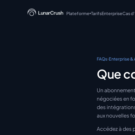
Plateforme
Tarifs
Enterprise
Cas d
▾
LunarCrush API
LunarCrush MCP
LunarCrush CLI
›
FAQs
Enterprise & A
LunarCrush + Claude
Que co
LunarCrush Discover
Un abonnement L
LunarCrush Collections
négociées en fo
des intégration
aux nouvelles f
Accédez à des p