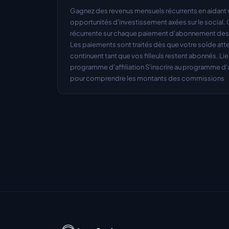
Gagnez des revenus mensuels récurrents en aidant v
opportunités d'investissement axées sur le social
récurrente sur chaque paiement d'abonnement des ut
Les paiements sont traités dès que votre solde att
continuent tant que vos filleuls restent abonnés. Liens
programme d'affiliation S'inscrire au programme d'aff
pour comprendre les montants des commissions