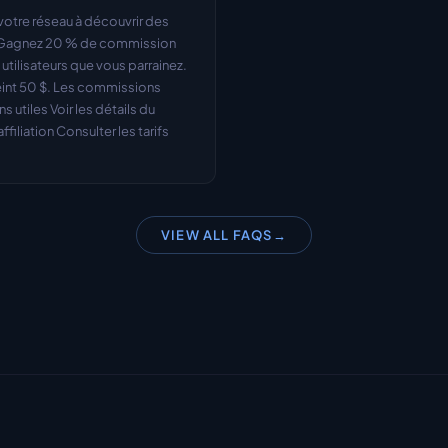
otre réseau à découvrir des 
. Gagnez 20 % de commission 
ilisateurs que vous parrainez. 
eint 50 $. Les commissions 
 utiles Voir les détails du 
iliation Consulter les tarifs 
VIEW ALL FAQS
→