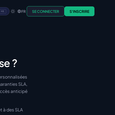
FR
SE CONNECTER
S'INSCRIRE
⌘K
se ?
ersonnalisées
garanties SLA,
accès anticipé
t à des SLA