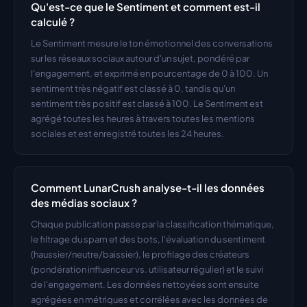
Qu'est-ce que le Sentiment et comment est-il 
calculé ?
Le Sentiment mesure le ton émotionnel des conversations 
sur les réseaux sociaux autour d'un sujet, pondéré par 
l'engagement, et exprimé en pourcentage de 0 à 100. Un 
sentiment très négatif est classé à 0, tandis qu'un 
sentiment très positif est classé à 100. Le Sentiment est 
agrégé toutes les heures à travers toutes les mentions 
sociales et est enregistré toutes les 24 heures.
Comment LunarCrush analyse-t-il les données 
des médias sociaux ?
Chaque publication passe par la classification thématique, 
le filtrage du spam et des bots, l'évaluation du sentiment 
(haussier/neutre/baissier), le profilage des créateurs 
(pondération influenceur vs. utilisateur régulier) et le suivi 
de l'engagement. Les données nettoyées sont ensuite 
agrégées en métriques et corrélées avec les données de 