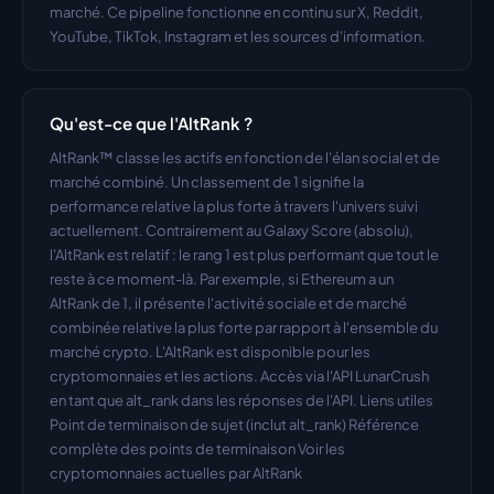
marché. Ce pipeline fonctionne en continu sur X, Reddit, 
YouTube, TikTok, Instagram et les sources d'information.
Qu'est-ce que l'AltRank ?
AltRank™ classe les actifs en fonction de l'élan social et de 
marché combiné. Un classement de 1 signifie la 
performance relative la plus forte à travers l'univers suivi 
actuellement. Contrairement au Galaxy Score (absolu), 
l'AltRank est relatif : le rang 1 est plus performant que tout le 
reste à ce moment-là. Par exemple, si Ethereum a un 
AltRank de 1, il présente l'activité sociale et de marché 
combinée relative la plus forte par rapport à l'ensemble du 
marché crypto. L'AltRank est disponible pour les 
cryptomonnaies et les actions. Accès via l'API LunarCrush 
en tant que alt_rank dans les réponses de l'API. Liens utiles 
Point de terminaison de sujet (inclut alt_rank) Référence 
complète des points de terminaison Voir les 
cryptomonnaies actuelles par AltRank