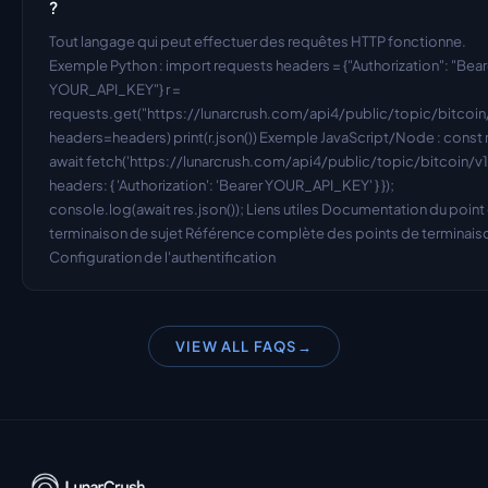
?
Tout langage qui peut effectuer des requêtes HTTP fonctionne. 
Exemple Python : import requests headers = {"Authorization": "Beare
YOUR_API_KEY"} r = 
requests.get("https://lunarcrush.com/api4/public/topic/bitcoin/v
headers=headers) print(r.json()) Exemple JavaScript/Node : const r
await fetch('https://lunarcrush.com/api4/public/topic/bitcoin/v1',
headers: { 'Authorization': 'Bearer YOUR_API_KEY' } }); 
console.log(await res.json()); Liens utiles Documentation du point 
terminaison de sujet Référence complète des points de terminaiso
Configuration de l'authentification
VIEW ALL FAQS
→