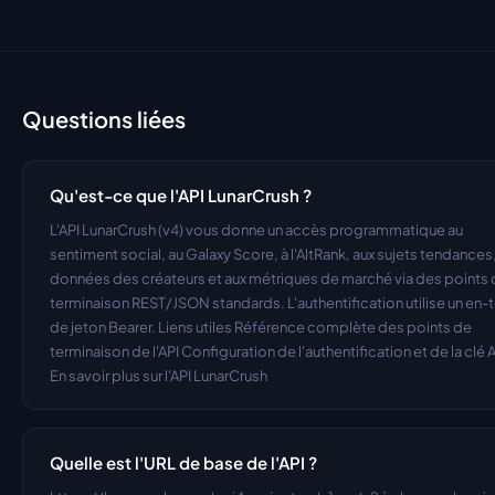
Questions liées
Qu'est-ce que l'API LunarCrush ?
L'API LunarCrush (v4) vous donne un accès programmatique au 
sentiment social, au Galaxy Score, à l'AltRank, aux sujets tendances,
données des créateurs et aux métriques de marché via des points 
terminaison REST/JSON standards. L'authentification utilise un en-t
de jeton Bearer. Liens utiles Référence complète des points de 
terminaison de l'API Configuration de l'authentification et de la clé A
En savoir plus sur l'API LunarCrush
Quelle est l'URL de base de l'API ?