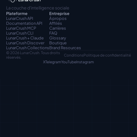
La couche d'intelligence sociale
Plateforme
Entreprise
LunarCrush API
À propos
Documentation API
Affiliés
LunarCrush MCP
Carrières
LunarCrush CLI
FAQ
LunarCrush + Claude
Glossary
LunarCrush Discover
Boutique
LunarCrush Collections
Brand Resources
© 2026 LunarCrush. Tous droits 
Conditions
Politique de confidentialité
réservés.
X
Telegram
YouTube
Instagram