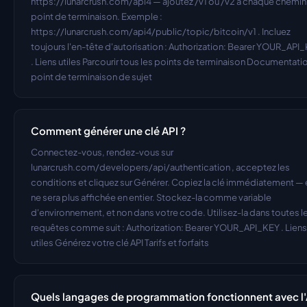
https://lunarcrush.com/api4 — ajoutez /v1 ou /v2 à chaque chemin 
point de terminaison. Exemple : 
https://lunarcrush.com/api4/public/topic/bitcoin/v1 . Incluez 
toujours l'en-tête d'autorisation : Authorization: Bearer YOUR_API_
. Liens utiles Parcourir tous les points de terminaison Documentatio
point de terminaison de sujet
Comment générer une clé API ?
Connectez-vous, rendez-vous sur 
lunarcrush.com/developers/api/authentication , acceptez les 
conditions et cliquez sur Générer. Copiez la clé immédiatement — e
ne sera plus affichée en entier. Stockez-la comme variable 
d'environnement, et non dans votre code. Utilisez-la dans toutes le
requêtes comme suit : Authorization: Bearer YOUR_API_KEY . Liens 
utiles Générez votre clé API Tarifs et forfaits
Quels langages de programmation fonctionnent avec l'A