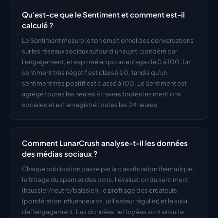
Qu'est-ce que le Sentiment et comment est-il 
calculé ?
Le Sentiment mesure le ton émotionnel des conversations 
sur les réseaux sociaux autour d'un sujet, pondéré par 
l'engagement, et exprimé en pourcentage de 0 à 100. Un 
sentiment très négatif est classé à 0, tandis qu'un 
sentiment très positif est classé à 100. Le Sentiment est 
agrégé toutes les heures à travers toutes les mentions 
sociales et est enregistré toutes les 24 heures.
Comment LunarCrush analyse-t-il les données 
des médias sociaux ?
Chaque publication passe par la classification thématique, 
le filtrage du spam et des bots, l'évaluation du sentiment 
(haussier/neutre/baissier), le profilage des créateurs 
(pondération influenceur vs. utilisateur régulier) et le suivi 
de l'engagement. Les données nettoyées sont ensuite 