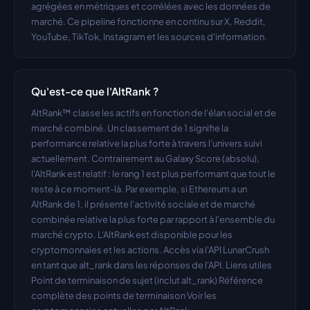
agrégées en métriques et corrélées avec les données de 
marché. Ce pipeline fonctionne en continu sur X, Reddit, 
YouTube, TikTok, Instagram et les sources d'information.
Qu'est-ce que l'AltRank ?
AltRank™ classe les actifs en fonction de l'élan social et de 
marché combiné. Un classement de 1 signifie la 
performance relative la plus forte à travers l'univers suivi 
actuellement. Contrairement au Galaxy Score (absolu), 
l'AltRank est relatif : le rang 1 est plus performant que tout le 
reste à ce moment-là. Par exemple, si Ethereum a un 
AltRank de 1, il présente l'activité sociale et de marché 
combinée relative la plus forte par rapport à l'ensemble du 
marché crypto. L'AltRank est disponible pour les 
cryptomonnaies et les actions. Accès via l'API LunarCrush 
en tant que alt_rank dans les réponses de l'API. Liens utiles 
Point de terminaison de sujet (inclut alt_rank) Référence 
complète des points de terminaison Voir les 