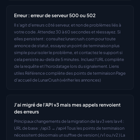
Erreur : erreur de serveur 500 ou 502
Il s'agit d'erreurs côté serveur, et non de problèmes liés à 
votre code. Attendez 30 à 60 secondes et réessayez. Si 
elles persistent : consultez lunarcrush.com pour toute 
annonce de statut, essayez un point de terminaison plus 
simple pour isoler le problème, et contactez le support si 
cela persiste au-delà de 5 minutes. Incluez l'URL complète 
de la requête et l'horodatage lors du signalement. Liens 
utiles Référence complète des points de terminaison Page 
d'accueil de LunarCrush (vérifier les annonces)
J'ai migré de l'API v3 mais mes appels renvoient 
des erreurs
Principaux changements de la migration de la v3 vers la v4 : 
URL de base : /api3 → /api4 Tous les points de terminaison 
nécessitent désormais un suffixe de version ( /v1 ou /v2 ) La 