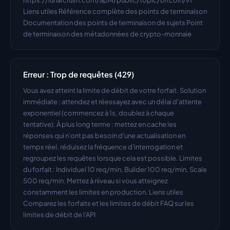
https://lunarcrush.com/api4/public/topic/bitcoin/v1 
Liens utiles Référence complète des points de terminaison 
Documentation des points de terminaison de sujets Point 
de terminaison des métadonnées de crypto-monnaie
Erreur : Trop de requêtes (429)
Vous avez atteint la limite de débit de votre forfait. Solution 
immédiate : attendez et réessayez avec un délai d'attente 
exponentiel (commencez à 1s, doublez à chaque 
tentative). À plus long terme : mettez en cache les 
réponses qui n'ont pas besoin d'une actualisation en 
temps réel, réduisez la fréquence d'interrogation et 
regroupez les requêtes lorsque cela est possible. Limites 
du forfait : Individuel 10 req/min, Builder 100 req/min, Scale 
500 req/min. Mettez à niveau si vous atteignez 
constamment les limites en production. Liens utiles 
Comparez les forfaits et les limites de débit FAQ sur les 
limites de débit de l'API