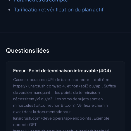
Tarification et vérification du plan actif
Questions liées
Erreur : Point de terminaison introuvable (404)
Causes courantes : URL de base incorrecte — doit être 
https://lunarcrush.com/api4 , et non /api3 ou /api . Suffixe 
de version manquant — les points de terminaison 
nécessitent /v1 ou /v2 . Les noms de sujets sont en 
minuscules ( bitcoin et non Bitcoin ). Vérifiez le chemin 
exact dans la documentation sur 
lunarcrush.com/developers/api/endpoints . Exemple 
correct : GET 