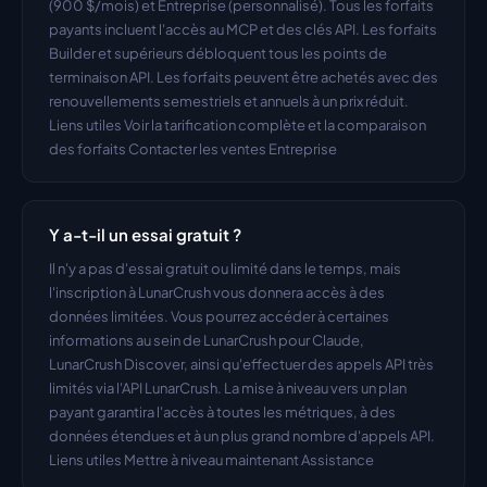
(900 $/mois) et Entreprise (personnalisé). Tous les forfaits 
payants incluent l'accès au MCP et des clés API. Les forfaits 
Builder et supérieurs débloquent tous les points de 
terminaison API. Les forfaits peuvent être achetés avec des 
renouvellements semestriels et annuels à un prix réduit. 
Liens utiles Voir la tarification complète et la comparaison 
des forfaits Contacter les ventes Entreprise
Y a-t-il un essai gratuit ?
Il n'y a pas d'essai gratuit ou limité dans le temps, mais 
l'inscription à LunarCrush vous donnera accès à des 
données limitées. Vous pourrez accéder à certaines 
informations au sein de LunarCrush pour Claude, 
LunarCrush Discover, ainsi qu'effectuer des appels API très 
limités via l'API LunarCrush. La mise à niveau vers un plan 
payant garantira l'accès à toutes les métriques, à des 
données étendues et à un plus grand nombre d'appels API. 
Liens utiles Mettre à niveau maintenant Assistance