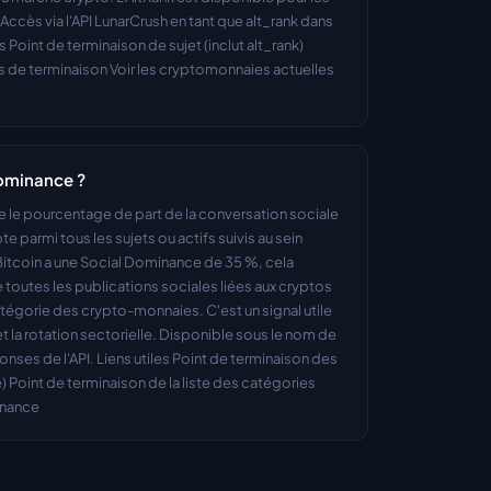
ccès via l'API LunarCrush en tant que alt_rank dans 
s Point de terminaison de sujet (inclut alt_rank) 
de terminaison Voir les cryptomonnaies actuelles 
Dominance ?
 le pourcentage de part de la conversation sociale 
te parmi tous les sujets ou actifs suivis au sein 
Bitcoin a une Social Dominance de 35 %, cela 
e toutes les publications sociales liées aux cryptos 
tégorie des crypto-monnaies. C'est un signal utile 
et la rotation sectorielle. Disponible sous le nom de 
ses de l'API. Liens utiles Point de terminaison des 
 Point de terminaison de la liste des catégories 
inance