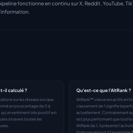
ipeline fonctionne en continu sur X, Reddit, YouTube, Ti
'information.
-il calculé ?
Qu'est-ce que l'AltRank ?
tions sur les réseaux sociaux 
AltRank™ classe les actifs en fo
primé en pourcentage de 0 à 
classement de 1 signifie la perfor
 qu'un sentiment très positif est 
actuellement. Contrairement au Ga
res à travers toutes les 
est plus performant que tout le 
eures.
AltRank de 1, il présente l'activ
forte par rapport à l'ensemble d