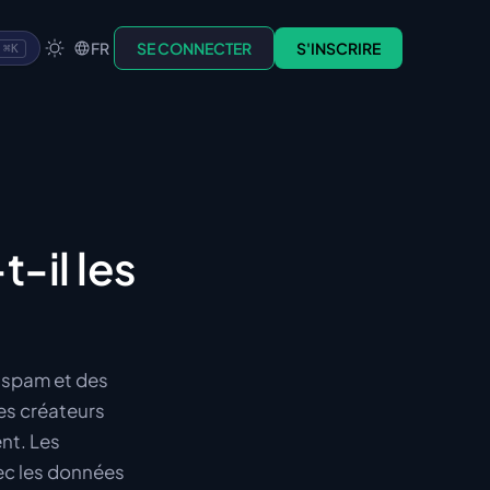
FR
SE CONNECTER
S'INSCRIRE
⌘K
-il les
u spam et des
des créateurs
ent. Les
ec les données