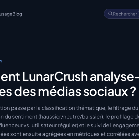
'usage
Blog
Rechercher
cs
t LunarCrush analyse-t
s des médias sociaux ?
on passe par la classification thématique, le filtrage d
on du sentiment (haussier/neutre/baissier), le profilage 
luenceur vs. utilisateur régulier) et le suivi de l'engagem
es sont ensuite agrégées en métriques et corrélées av