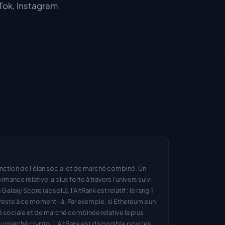
kTok, Instagram
nction de l'élan social et de marché combiné. Un 
mance relative la plus forte à travers l'univers suivi 
laxy Score (absolu), l'AltRank est relatif : le rang 1 
reste à ce moment-là. Par exemple, si Ethereum a un 
ité sociale et de marché combinée relative la plus 
u marché crypto. L'AltRank est disponible pour les 