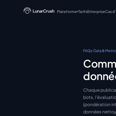
Plateforme
Tarifs
Enterprise
Cas d
▾
LunarCrush API
LunarCrush MCP
LunarCrush CLI
›
FAQs
Data & Metri
LunarCrush + Claude
Commen
LunarCrush Discover
donnée
LunarCrush Collections
Chaque publicati
bots, l'évaluati
(pondération inf
données nettoyé