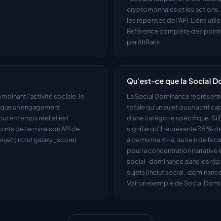
cryptomonnaies et les actions. A
les réponses de l'API. Liens utile
Référence complète des points 
par AltRank
Qu'est-ce que la Social 
inant l'activité sociale, le 
La Social Dominance représente
dique un engagement 
totale qu'un sujet ou un actif cap
ur en temps réel et est 
d'une catégorie spécifique. Si 
ints de terminaison API de 
signifie qu'il représente 35 % d
sujet (inclut galaxy_score) 
à ce moment-là, au sein de la ca
pour la concentration narrative 
social_dominance dans les répon
sujets (inclut social_dominance)
Voir un exemple de Social Dom