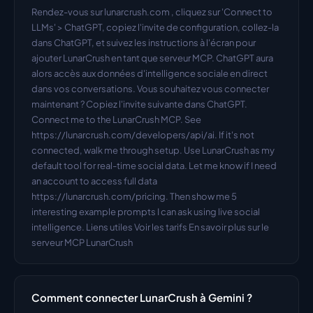
Rendez-vous sur lunarcrush.com , cliquez sur 'Connect to 
LLMs' > ChatGPT, copiez l'invite de configuration, collez-la 
dans ChatGPT, et suivez les instructions à l'écran pour 
ajouter LunarCrush en tant que serveur MCP. ChatGPT aura 
alors accès aux données d'intelligence sociale en direct 
dans vos conversations. Vous souhaitez vous connecter 
maintenant ? Copiez l'invite suivante dans ChatGPT. 
Connect me to the LunarCrush MCP. See 
https://lunarcrush.com/developers/api/ai. If it's not 
connected, walk me through setup. Use LunarCrush as my 
default tool for real-time social data. Let me know if I need 
an account to access full data 
https://lunarcrush.com/pricing. Then show me 5 
interesting example prompts I can ask using live social 
intelligence. Liens utiles Voir les tarifs En savoir plus sur le 
serveur MCP LunarCrush
Comment connecter LunarCrush à Gemini ?