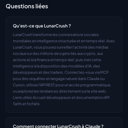
Questions liées
Qu'est-ce que LunarCrush ?
LunarCrush transforme les conversations sociales 
mondiales en intelligence structurée et en temps réel. Avec 
LunarCrush, vous pouvez surveiller l'activité des médias 
sociaux sur des millions de sujets liés aux crypto, aux 
actions et à la finance en temps réel, puis met cette 
intelligence à la disposition des modèles d'IA, des 
développeurs et des traders. Connectez-vous via MCP 
pour des requêtes en langage naturel dans Claude ou 
Cursor, utilisez l'API REST pour un accès programmatique, 
ou explorez les tendances directement sur le site web. 
Liens utiles Accueil développeurs et documentation API 
Tarifs et forfaits
Comment connecter LunarCrush à Claude ?