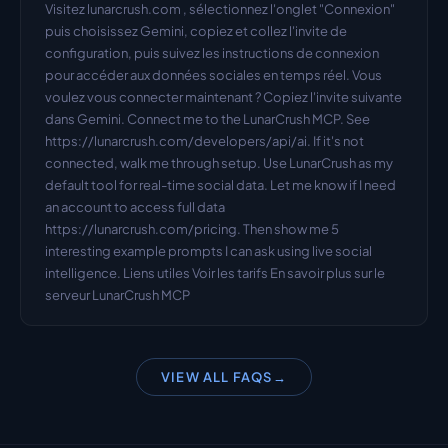
Visitez lunarcrush.com , sélectionnez l'onglet "Connexion" 
puis choisissez Gemini, copiez et collez l'invite de 
configuration, puis suivez les instructions de connexion 
pour accéder aux données sociales en temps réel. Vous 
voulez vous connecter maintenant ? Copiez l'invite suivante 
dans Gemini. Connect me to the LunarCrush MCP. See 
https://lunarcrush.com/developers/api/ai. If it's not 
connected, walk me through setup. Use LunarCrush as my 
default tool for real-time social data. Let me know if I need 
an account to access full data 
https://lunarcrush.com/pricing. Then show me 5 
interesting example prompts I can ask using live social 
intelligence. Liens utiles Voir les tarifs En savoir plus sur le 
serveur LunarCrush MCP
VIEW ALL FAQS
→