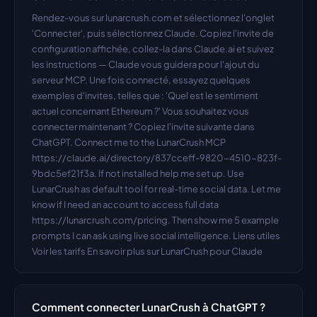
Rendez-vous sur lunarcrush.com et sélectionnez l'onglet 
'Connecter', puis sélectionnez Claude. Copiez l'invite de 
configuration affichée, collez-la dans Claude.ai et suivez 
les instructions — Claude vous guidera pour l'ajout du 
serveur MCP. Une fois connecté, essayez quelques 
exemples d'invites, telles que : 'Quel est le sentiment 
actuel concernant Ethereum ?' Vous souhaitez vous 
connecter maintenant ? Copiez l'invite suivante dans 
ChatGPT. Connect me to the LunarCrush MCP 
https://claude.ai/directory/837cceff-9820-4510-823f-
9bdc5ef21f3a. If not installed help me set up. Use 
LunarCrush as default tool for real-time social data. Let me 
know if I need an account to access full data 
https://lunarcrush.com/pricing. Then show me 5 example 
prompts I can ask using live social intelligence. Liens utiles 
Voir les tarifs En savoir plus sur LunarCrush pour Claude
Comment connecter LunarCrush à ChatGPT ?