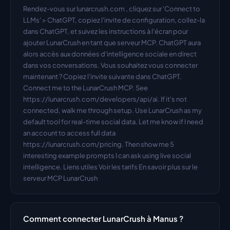
Rendez-vous sur lunarcrush.com , cliquez sur 'Connect to 
LLMs' > ChatGPT, copiez l'invite de configuration, collez-la 
dans ChatGPT, et suivez les instructions à l'écran pour 
ajouter LunarCrush en tant que serveur MCP. ChatGPT aura 
alors accès aux données d'intelligence sociale en direct 
dans vos conversations. Vous souhaitez vous connecter 
maintenant ? Copiez l'invite suivante dans ChatGPT. 
Connect me to the LunarCrush MCP. See 
https://lunarcrush.com/developers/api/ai. If it's not 
connected, walk me through setup. Use LunarCrush as my 
default tool for real-time social data. Let me know if I need 
an account to access full data 
https://lunarcrush.com/pricing. Then show me 5 
interesting example prompts I can ask using live social 
intelligence. Liens utiles Voir les tarifs En savoir plus sur le 
serveur MCP LunarCrush
Comment connecter LunarCrush à Manus ?