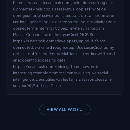
Rendez-vous sur lunarcrush.com , sélectionnez l'onglet « 
Connecter » puis choisissez Manus, copiez l'invite de 
configuration et suivez les instructions de connexion pour 
une intelligence sociale en temps réel. Vous souhaitez vous 
connecter maintenant ? Copiez l'invite suivante dans 
Manus. Connect me to the LunarCrush MCP. See 
https://lunarcrush.com/developers/api/ai. If it's not 
connected, walk me through setup. Use LunarCrush as my 
default tool for real-time social data. Let me know if I need 
an account to access full data 
https://lunarcrush.com/pricing. Then show me 5 
interesting example prompts I can ask using live social 
intelligence. Liens utiles Voir les tarifs En savoir plus sur le 
serveur MCP de LunarCrush
VIEW ALL FAQS
→