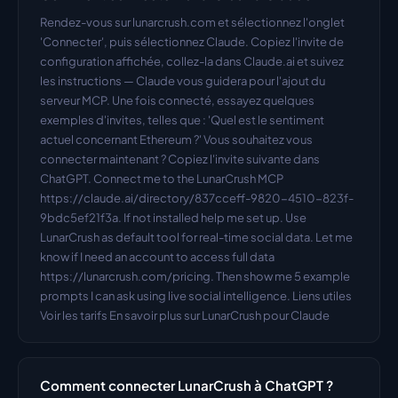
Rendez-vous sur lunarcrush.com et sélectionnez l'onglet 
'Connecter', puis sélectionnez Claude. Copiez l'invite de 
configuration affichée, collez-la dans Claude.ai et suivez 
les instructions — Claude vous guidera pour l'ajout du 
serveur MCP. Une fois connecté, essayez quelques 
exemples d'invites, telles que : 'Quel est le sentiment 
actuel concernant Ethereum ?' Vous souhaitez vous 
connecter maintenant ? Copiez l'invite suivante dans 
ChatGPT. Connect me to the LunarCrush MCP 
https://claude.ai/directory/837cceff-9820-4510-823f-
9bdc5ef21f3a. If not installed help me set up. Use 
LunarCrush as default tool for real-time social data. Let me 
know if I need an account to access full data 
https://lunarcrush.com/pricing. Then show me 5 example 
prompts I can ask using live social intelligence. Liens utiles 
Voir les tarifs En savoir plus sur LunarCrush pour Claude
Comment connecter LunarCrush à ChatGPT ?