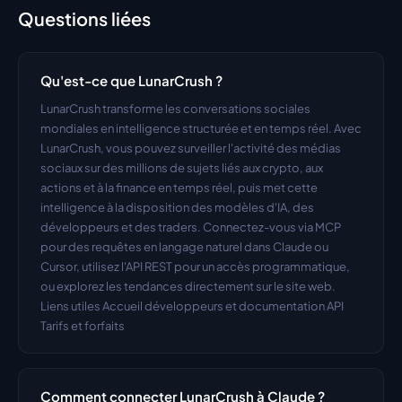
Questions liées
Qu'est-ce que LunarCrush ?
LunarCrush transforme les conversations sociales 
mondiales en intelligence structurée et en temps réel. Avec 
LunarCrush, vous pouvez surveiller l'activité des médias 
sociaux sur des millions de sujets liés aux crypto, aux 
actions et à la finance en temps réel, puis met cette 
intelligence à la disposition des modèles d'IA, des 
développeurs et des traders. Connectez-vous via MCP 
pour des requêtes en langage naturel dans Claude ou 
Cursor, utilisez l'API REST pour un accès programmatique, 
ou explorez les tendances directement sur le site web. 
Liens utiles Accueil développeurs et documentation API 
Tarifs et forfaits
Comment connecter LunarCrush à Claude ?