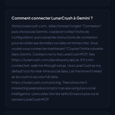
Comment connecter LunarCrush à Gemini ?
Visitez lunarcrush.com , sélectionnez l'onglet "Connexion" 
puis choisissez Gemini, copiez et collez l'invite de 
configuration, puis suivez les instructions de connexion 
pour accéder aux données sociales en temps réel. Vous 
voulez vous connecter maintenant ? Copiez l'invite suivante 
dans Gemini. Connect me to the LunarCrush MCP. See 
https://lunarcrush.com/developers/api/ai. If it's not 
connected, walk me through setup. Use LunarCrush as my 
default tool for real-time social data. Let me know if I need 
an account to access full data 
https://lunarcrush.com/pricing. Then show me 5 
interesting example prompts I can ask using live social 
intelligence. Liens utiles Voir les tarifs En savoir plus sur le 
serveur LunarCrush MCP