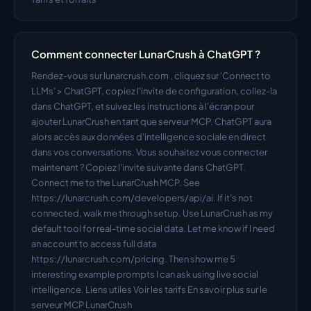
Comment connecter LunarCrush à ChatGPT ?
Rendez-vous sur lunarcrush.com , cliquez sur 'Connect to 
LLMs' > ChatGPT, copiez l'invite de configuration, collez-la 
dans ChatGPT, et suivez les instructions à l'écran pour 
ajouter LunarCrush en tant que serveur MCP. ChatGPT aura 
alors accès aux données d'intelligence sociale en direct 
dans vos conversations. Vous souhaitez vous connecter 
maintenant ? Copiez l'invite suivante dans ChatGPT. 
Connect me to the LunarCrush MCP. See 
https://lunarcrush.com/developers/api/ai. If it's not 
connected, walk me through setup. Use LunarCrush as my 
default tool for real-time social data. Let me know if I need 
an account to access full data 
https://lunarcrush.com/pricing. Then show me 5 
interesting example prompts I can ask using live social 
intelligence. Liens utiles Voir les tarifs En savoir plus sur le 
serveur MCP LunarCrush