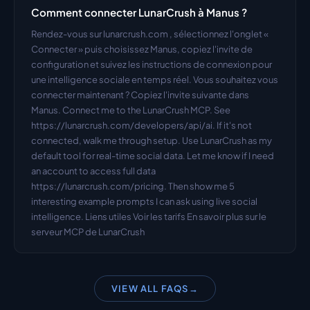
Comment connecter LunarCrush à Manus ?
Rendez-vous sur lunarcrush.com , sélectionnez l'onglet « 
Connecter » puis choisissez Manus, copiez l'invite de 
configuration et suivez les instructions de connexion pour 
une intelligence sociale en temps réel. Vous souhaitez vous 
connecter maintenant ? Copiez l'invite suivante dans 
Manus. Connect me to the LunarCrush MCP. See 
https://lunarcrush.com/developers/api/ai. If it's not 
connected, walk me through setup. Use LunarCrush as my 
default tool for real-time social data. Let me know if I need 
an account to access full data 
https://lunarcrush.com/pricing. Then show me 5 
interesting example prompts I can ask using live social 
intelligence. Liens utiles Voir les tarifs En savoir plus sur le 
serveur MCP de LunarCrush
VIEW ALL FAQS
→