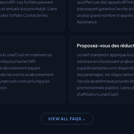
son API. Les forfaits peuvent 
qu'effectuer des appels API très 
 annuels à un prix réduit. Liens 
plan payant garantira l'accès à 
 des forfaits Contacter les 
un plus grand nombre d'appels AP
Assistance
Proposez-vous des réduct
à LunarCrush et maintenir un 
Le tarif standard s'applique à to
é pour tester l'API. 
obtenus en choisissant un abon
 un abonnement payant 
supplémentaires sont disponible
ciale nécessite un abonnement 
de parrainage), les négociations
lunarcrush.com/pricing puis 
l'accès académique pour les étud
ion .
promotionnels publics. Liens ut
d'affiliation LunarCrush
VIEW ALL FAQS
→