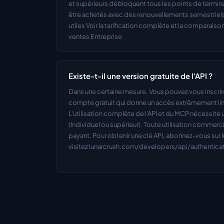
et supérieurs débloquent tous les points de terminai
être achetés avec des renouvellements semestriels et
utiles Voir la tarification complète et la comparaison
ventes Entreprise
Existe-t-il une version gratuite de l'API ?
Dans une certaine mesure. Vous pouvez vous inscrire 
compte gratuit qui donne un accès extrêmement limit
L'utilisation complète de l'API et du MCP nécessite
(Individuel ou supérieur). Toute utilisation commer
payant. Pour obtenir une clé API, abonnez-vous sur 
visitez lunarcrush.com/developers/api/authenticat