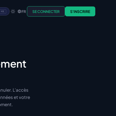
FR
SE CONNECTER
S'INSCRIRE
⌘K
ement
nuler. L'accès
onnées et votre
oment.