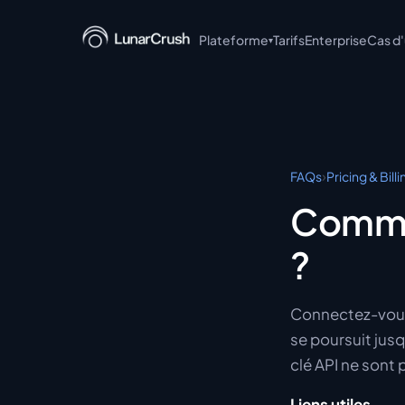
Plateforme
Tarifs
Enterprise
Cas d
▾
LunarCrush API
LunarCrush MCP
LunarCrush CLI
›
FAQs
Pricing & Billi
LunarCrush + Claude
Comme
LunarCrush Discover
?
LunarCrush Collections
Connectez-vous,
se poursuit jusq
clé API ne sont
Liens utiles