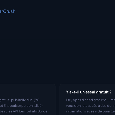
arCrush
Y a-t-il un essai gratuit ?
tuit, puis Individuel (90 
Il n'y a pas d'essai gratuit ou li
t Entreprise (personnalisé). 
vous donnera accès à des donné
es clés API. Les forfaits Builder 
informations au sein de LunarCr