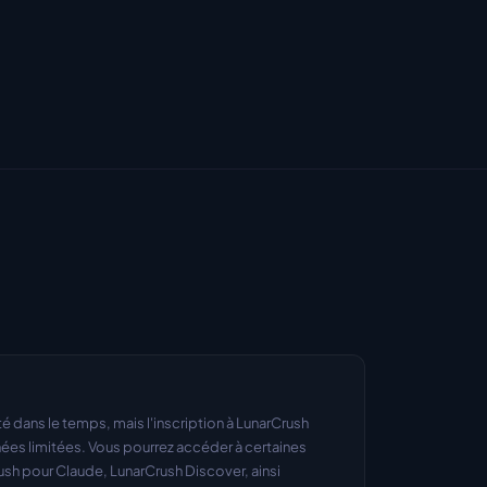
mité dans le temps, mais l'inscription à LunarCrush 
es limitées. Vous pourrez accéder à certaines 
ush pour Claude, LunarCrush Discover, ainsi 