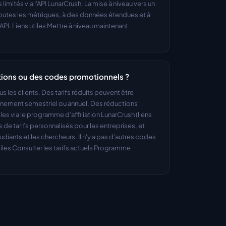
limités via l'API LunarCrush. La mise à niveau vers un 
toutes les métriques, à des données étendues et à 
I. Liens utiles Mettre à niveau maintenant 
ions ou des codes promotionnels ?
us les clients. Des tarifs réduits peuvent être 
nement semestriel ou annuel. Des réductions 
s via le programme d'affiliation LunarCrush (liens 
 de tarifs personnalisés pour les entreprises, et 
iants et les chercheurs. Il n'y a pas d'autres codes 
iles Consulter les tarifs actuels Programme 