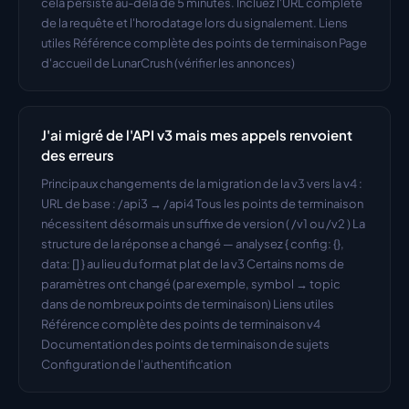
cela persiste au-delà de 5 minutes. Incluez l'URL complète 
de la requête et l'horodatage lors du signalement. Liens 
utiles Référence complète des points de terminaison Page 
d'accueil de LunarCrush (vérifier les annonces)
J'ai migré de l'API v3 mais mes appels renvoient 
des erreurs
Principaux changements de la migration de la v3 vers la v4 : 
URL de base : /api3 → /api4 Tous les points de terminaison 
nécessitent désormais un suffixe de version ( /v1 ou /v2 ) La 
structure de la réponse a changé — analysez { config: {}, 
data: [] } au lieu du format plat de la v3 Certains noms de 
paramètres ont changé (par exemple, symbol → topic 
dans de nombreux points de terminaison) Liens utiles 
Référence complète des points de terminaison v4 
Documentation des points de terminaison de sujets 
Configuration de l'authentification