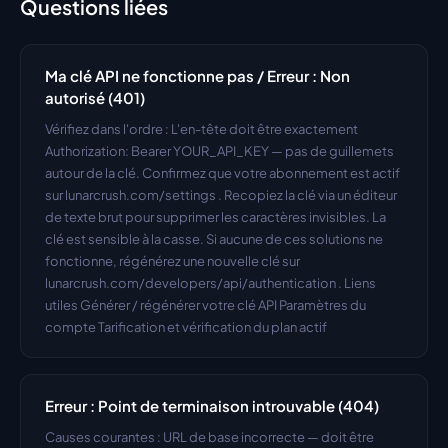
Questions liées
Ma clé API ne fonctionne pas / Erreur : Non 
autorisé (401)
Vérifiez dans l'ordre : L'en-tête doit être exactement 
Authorization: Bearer YOUR_API_KEY — pas de guillemets 
autour de la clé. Confirmez que votre abonnement est actif 
sur lunarcrush.com/settings . Recopiez la clé via un éditeur 
de texte brut pour supprimer les caractères invisibles. La 
clé est sensible à la casse. Si aucune de ces solutions ne 
fonctionne, régénérez une nouvelle clé sur 
lunarcrush.com/developers/api/authentication . Liens 
utiles Générer / régénérer votre clé API Paramètres du 
compte Tarification et vérification du plan actif
Erreur : Point de terminaison introuvable (404)
Causes courantes : URL de base incorrecte — doit être 