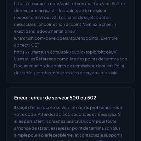
https://lunarcrush.com/api4 , et non /api3 ou /api . Suffixe 
de version manquant — les points de terminaison 
nécessitent /v1 ou /v2 . Les noms de sujets sont en 
minuscules ( bitcoin et non Bitcoin ). Vérifiez le chemin 
exact dans la documentation sur 
lunarcrush.com/developers/api/endpoints . Exemple 
correct : GET 
https://lunarcrush.com/api4/public/topic/bitcoin/v1 
Liens utiles Référence complète des points de terminaison 
Documentation des points de terminaison de sujets Point 
de terminaison des métadonnées de crypto-monnaie
Erreur : erreur de serveur 500 ou 502
Il s'agit d'erreurs côté serveur, et non de problèmes liés à 
votre code. Attendez 30 à 60 secondes et réessayez. Si 
elles persistent : consultez lunarcrush.com pour toute 
annonce de statut, essayez un point de terminaison plus 
simple pour isoler le problème, et contactez le support si 