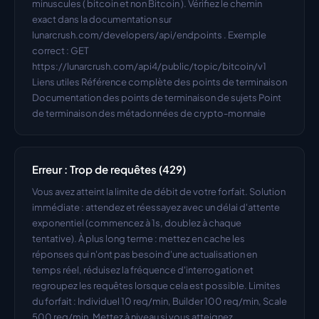
minuscules ( bitcoin et non Bitcoin ). Vérifiez le chemin 
exact dans la documentation sur 
lunarcrush.com/developers/api/endpoints . Exemple 
correct : GET 
https://lunarcrush.com/api4/public/topic/bitcoin/v1 
Liens utiles Référence complète des points de terminaison 
Documentation des points de terminaison de sujets Point 
de terminaison des métadonnées de crypto-monnaie
Erreur : Trop de requêtes (429)
Vous avez atteint la limite de débit de votre forfait. Solution 
immédiate : attendez et réessayez avec un délai d'attente 
exponentiel (commencez à 1s, doublez à chaque 
tentative). À plus long terme : mettez en cache les 
réponses qui n'ont pas besoin d'une actualisation en 
temps réel, réduisez la fréquence d'interrogation et 
regroupez les requêtes lorsque cela est possible. Limites 
du forfait : Individuel 10 req/min, Builder 100 req/min, Scale 
500 req/min. Mettez à niveau si vous atteignez 