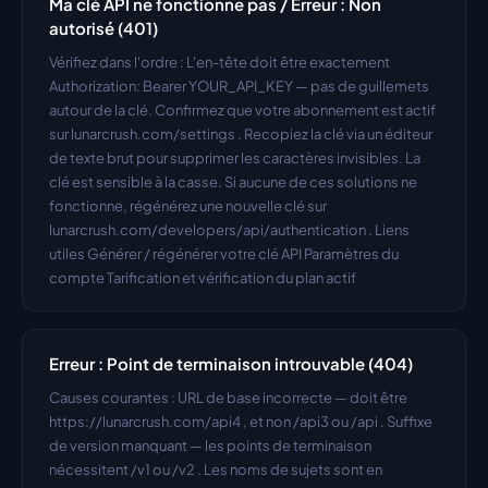
Ma clé API ne fonctionne pas / Erreur : Non 
autorisé (401)
Vérifiez dans l'ordre : L'en-tête doit être exactement 
Authorization: Bearer YOUR_API_KEY — pas de guillemets 
autour de la clé. Confirmez que votre abonnement est actif 
sur lunarcrush.com/settings . Recopiez la clé via un éditeur 
de texte brut pour supprimer les caractères invisibles. La 
clé est sensible à la casse. Si aucune de ces solutions ne 
fonctionne, régénérez une nouvelle clé sur 
lunarcrush.com/developers/api/authentication . Liens 
utiles Générer / régénérer votre clé API Paramètres du 
compte Tarification et vérification du plan actif
Erreur : Point de terminaison introuvable (404)
Causes courantes : URL de base incorrecte — doit être 
https://lunarcrush.com/api4 , et non /api3 ou /api . Suffixe 
de version manquant — les points de terminaison 
nécessitent /v1 ou /v2 . Les noms de sujets sont en 