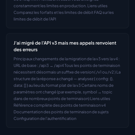
constamment les limites en production. Liens utiles 
Comparez les forfaits et les limites de débit FAQ sur les 
limites de débit de l'API
J'ai migré de l'API v3 mais mes appels renvoient 
des erreurs
Principaux changements de la migration de la v3 vers la v4 : 
URL de base : /api3 → /api4 Tous les points de terminaison 
nécessitent désormais un suffixe de version ( /v1 ou /v2 ) La 
structure de la réponse a changé — analysez { config: {}, 
data: [] } au lieu du format plat de la v3 Certains noms de 
paramètres ont changé (par exemple, symbol → topic 
dans de nombreux points de terminaison) Liens utiles 
Référence complète des points de terminaison v4 
Documentation des points de terminaison de sujets 
Configuration de l'authentification