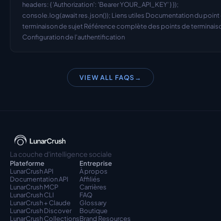
headers: { 'Authorization': 'Bearer YOUR_API_KEY' } }); 
console.log(await res.json()); Liens utiles Documentation du point 
terminaison de sujet Référence complète des points de terminaiso
Configuration de l'authentification
VIEW ALL FAQS
→
La couche d'intelligence sociale
Plateforme
Entreprise
LunarCrush API
À propos
Documentation API
Affiliés
LunarCrush MCP
Carrières
LunarCrush CLI
FAQ
LunarCrush + Claude
Glossary
LunarCrush Discover
Boutique
LunarCrush Collections
Brand Resources