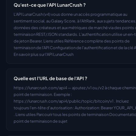
Qu'est-ce que l'API LunarCrush ?
L'API LunarCrush (v4) vous donne un accès programmatique au 
sentiment social, au Galaxy Score, à l'AltRank, aux sujets tendances,
données des créateurs et aux métriques de marché via des points 
terminaison REST/JSON standards. L'authentification utilise un en-t
de jeton Bearer. Liens utiles Référence complète des points de 
terminaison de l'API Configuration de l'authentification et de la clé A
En savoir plus sur l'API LunarCrush
Quelle est l'URL de base de l'API ?
https://lunarcrush.com/api4 — ajoutez /v1 ou /v2 à chaque chemin 
point de terminaison. Exemple : 
https://lunarcrush.com/api4/public/topic/bitcoin/v1 . Incluez 
toujours l'en-tête d'autorisation : Authorization: Bearer YOUR_API_
. Liens utiles Parcourir tous les points de terminaison Documentatio
point de terminaison de sujet