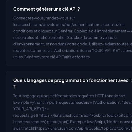
Comment générer une clé API ?
Connectez-vous, rendez-vous sur 
lunarcrush.com/developers/api/authentication , acceptez les 
conditions et cliquez sur Générer. Copiez la clé immédiatement — e
ne sera plus affichée en entier. Stockez-la comme variable 
d'environnement, et non dans votre code. Utilisez-la dans toutes le
requêtes comme suit : Authorization: Bearer YOUR_API_KEY . Liens 
utiles Générez votre clé API Tarifs et forfaits
Quels langages de programmation fonctionnent avec l'A
?
Tout langage qui peut effectuer des requêtes HTTP fonctionne. 
Exemple Python : import requests headers = {"Authorization": "Beare
YOUR_API_KEY"} r = 
requests.get("https://lunarcrush.com/api4/public/topic/bitcoin/v
headers=headers) print(r.json()) Exemple JavaScript/Node : const r
await fetch('https://lunarcrush.com/api4/public/topic/bitcoin/v1',