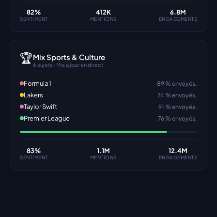
82
%
412K
6.8M
SENTIMENT
MENTIONS
ENGAGEMENTS
🏆
Mix Sports & Culture
6 sujets · Mis à jour en direct
Formula 1
89 % envoyés.
Lakers
74 % envoyés.
Taylor Swift
91 % envoyés.
Premier League
76 % envoyés.
83
%
1.1M
12.4M
SENTIMENT
MENTIONS
ENGAGEMENTS