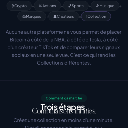
📈
+
+
+
+
₿
Crypto
Actions
🏀
Sports
🎵
Musique
+
=
👜
Marques
👤
Créateurs
1
Collection
Aucune autre plateforme ne vous permet de placer 
Bitcoin à côté de la NBA, à côté de Tesla, à côté 
d'un créateur TikTok et de comparer leurs signaux 
sociaux en une seule vue. C'est ce qui rend les 
Collections différentes.
Comment ça marche
Trois étapes.
Combinaisons infinies.
Créez une collection en moins d'une minute. 
L'intelligence sociale se met à jour 