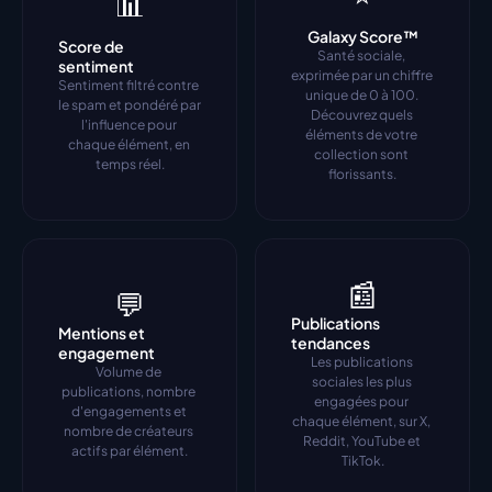
📊
Galaxy Score™
Score de 
Santé sociale, 
sentiment
exprimée par un chiffre 
Sentiment filtré contre 
unique de 0 à 100. 
le spam et pondéré par 
Découvrez quels 
l'influence pour 
éléments de votre 
chaque élément, en 
collection sont 
temps réel.
florissants.
📰
💬
Publications 
Mentions et 
tendances
engagement
Les publications 
Volume de 
sociales les plus 
publications, nombre 
engagées pour 
d'engagements et 
chaque élément, sur X, 
nombre de créateurs 
Reddit, YouTube et 
actifs par élément.
TikTok.