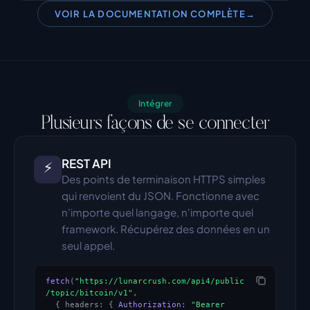
VOIR LA DOCUMENTATION COMPLÈTE
→
Intégrer
Plusieurs façons de se connecter
REST API
⚡
Des points de terminaison HTTPS simples 
qui renvoient du JSON. Fonctionne avec 
n'importe quel langage, n'importe quel 
framework. Récupérez des données en un 
seul appel.
fetch
(
"https://lunarcrush.com/api4/public
/topic/bitcoin/v1"
,
{
 headers: 
{
Authorization
: 
"Bearer 