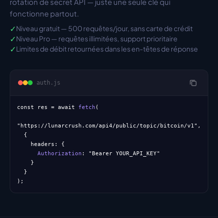
rotation de secret API — juste une seule clé qui 
fonctionne partout.
✓
Niveau gratuit — 500 requêtes/jour, sans carte de crédit
✓
Niveau Pro — requêtes illimitées, support prioritaire
✓
Limites de débit retournées dans les en-têtes de réponse
auth.js
const
 res = 
await
fetch
(
"https://lunarcrush.com/api4/public/topic/bitcoin/v1"
,
{
headers: 
{
Authorization
: 
"Bearer YOUR_API_KEY"
}
}
);