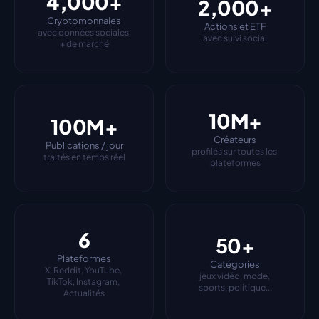
4,000+
2,000+
Cryptomonnaies
Actions et ETF
avec données sociales 
avec suivi social
+ de marché
10M+
100M+
Créateurs
Publications / jour
profilés sur toutes les 
traités en temps réel
plateformes
6
50+
Plateformes
Catégories
X, Reddit, YouTube, 
jeux vidéo, mode, 
TikTok, Instagram, 
sports, politique...
Actualités