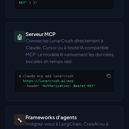
KEY"
}
}
)
Serveur MCP
🤖
Connectez LunarCrush directement à 
Claude, Cursor ou à toute IA compatible 
MCP. Le modèle lit nativement les données 
sociales en temps réel.
$
 claude mcp add lunarcrush
https://lunarcrush.ai/mcp
  --header 
"Authorization: Bearer KEY"
Frameworks d'agents
🔧
Intégrez-vous à LangChain, CrewAI ou à 