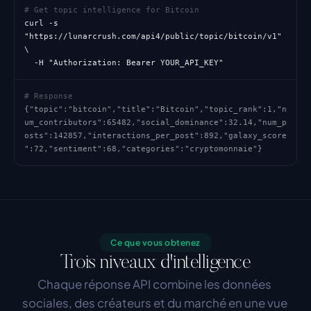
# Get topic intelligence for Bitcoin
curl -s 
"https://lunarcrush.com/api4/public/topic/bitcoin/v1" 
\

  -H "Authorization: Bearer YOUR_API_KEY"
# Response
{"topic":"bitcoin","title":"Bitcoin","topic_rank":1,"n
um_contributors":65482,"social_dominance":32.14,"num_p
osts":142857,"interactions_per_post":892,"galaxy_score
":72,"sentiment":68,"categories":"cryptomonnaie"}
Ce que vous obtenez
Trois niveaux d'intelligence
Chaque réponse API combine les données 
sociales, des créateurs et du marché en une vue 