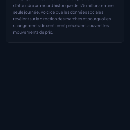
d'atteindre un record historique de 175 millions en une 
seule journée. Voici ce que les données sociales 
révèlent sur la direction des marchés et pourquoi les 
changements de sentiment précèdent souvent les 
mouvements de prix.
VOIR TOUS LES ARTICLES
→
La couche d'intelligence sociale
Plateforme
Entreprise
LunarCrush API
À propos
Documentation API
Affiliés
LunarCrush MCP
Carrières
LunarCrush CLI
FAQ