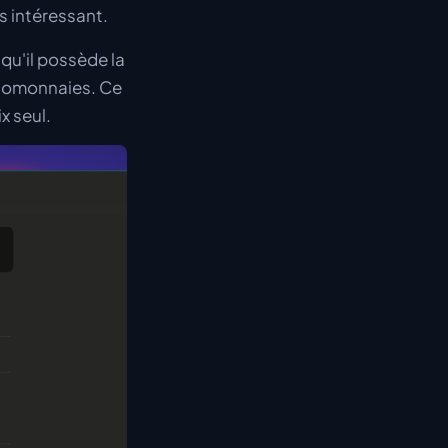
us intéressant.
 qu'il possède la
ptomonnaies. Ce
x seul.