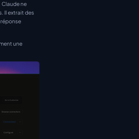
, Claude ne
Il extrait des
e réponse
ement une