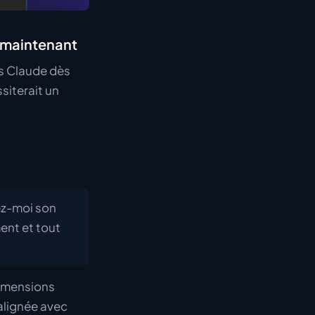
s maintenant
ns Claude dès
siterait un
ez-moi son
ent et tout
dimensions
 alignée avec