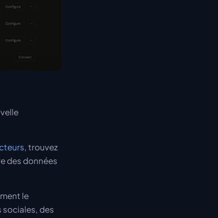
velle
cteurs
, trouvez
ire des données
ement le
 sociales, des