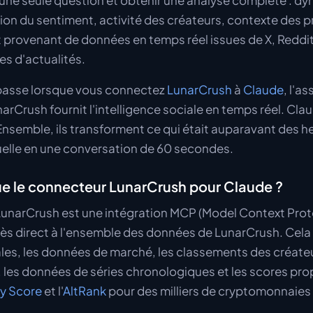
une seule question et obtenir une analyse complète : d
tion du sentiment, activité des créateurs, contexte des p
out provenant de données en temps réel issues de X, Reddi
tes d'actualités.
 passe lorsque vous connectez
LunarCrush
à
Claude
, l'as
arCrush fournit l'intelligence sociale en temps réel. Clau
nsemble, ils transforment ce qui était auparavant des h
elle en une conversation de 60 secondes.
e le connecteur LunarCrush pour Claude ?
unarCrush est une intégration MCP (Model Context Prot
ès direct à l'ensemble des données de LunarCrush. Cela i
les, les données de marché, les classements des créateu
 les données de séries chronologiques et les scores prop
y Score
et l'
AltRank
pour des milliers de cryptomonnaies 