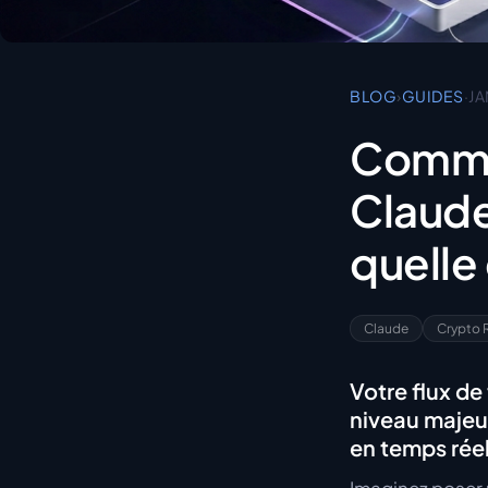
BLOG
›
GUIDES
·
JA
Commen
Claude
quelle
Claude
Crypto 
Votre flux de
niveau majeur
en temps réel