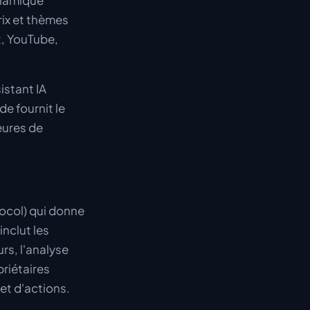
ynamique
rix et thèmes
t, YouTube,
sistant IA
de fournit le
eures de
ocol) qui donne
nclut les
rs, l'analyse
riétaires
et d'actions.