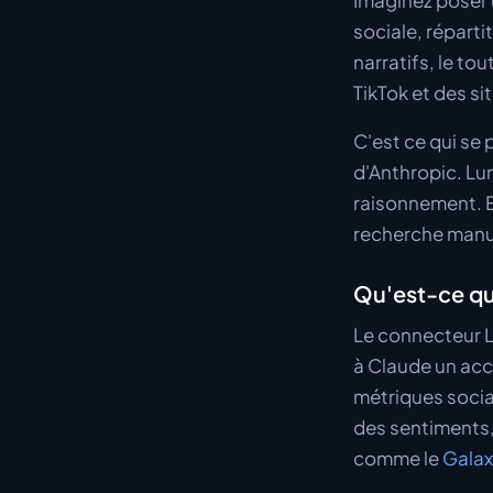
Imaginez poser 
sociale, réparti
narratifs, le t
TikTok et des si
C'est ce qui se
d'Anthropic. Lun
raisonnement. E
recherche manu
Qu'est-ce qu
Le connecteur L
à Claude un acc
métriques socia
des sentiments,
comme le
Galax