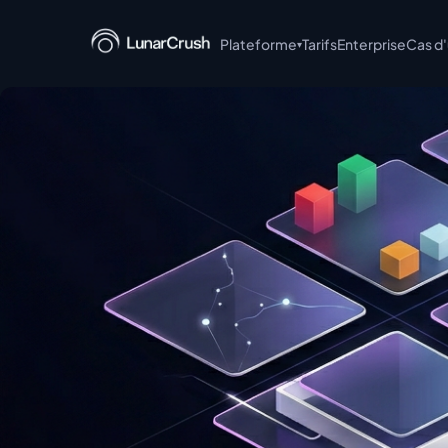
Plateforme
Tarifs
Enterprise
Cas d
▾
LunarCrush API
LunarCrush MCP
LunarCrush CLI
LunarCrush + Claude
LunarCrush Discover
LunarCrush Collections