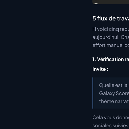
5 flux de tr
H voici cinq re
aujourd'hui. Ch
effort manuel c
1. Vérification 
Invite :
Quelle est l
Galaxy Score
thème narrati
Cela vous donne
sociales suivies