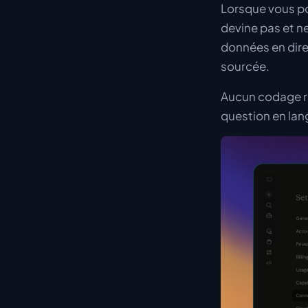
Lorsque vous po
devine pas et n
données en dire
sourcée.
Aucun codage re
question en lan