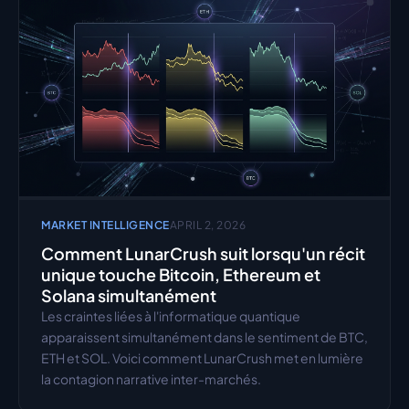
MARKET INTELLIGENCE
APRIL 2, 2026
Comment LunarCrush suit lorsqu'un récit 
unique touche Bitcoin, Ethereum et 
Solana simultanément
Les craintes liées à l'informatique quantique 
apparaissent simultanément dans le sentiment de BTC, 
ETH et SOL. Voici comment LunarCrush met en lumière 
la contagion narrative inter-marchés.