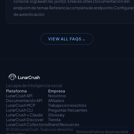
console.log(await res.json()); Enlaces útiles Documentación del 
endpoint de temas Referencia completa de endpoints Configurac
de autenticación
VIEW ALL FAQS
→
La capa de inteligencia social
Plataforma
Empresa
LunarCrush API
Nosotros
Documentación API
Afiliados
LunarCrush MCP
Trabaja con nosotros
LunarCrush CLI
Preguntas frecuentes
LunarCrush + Claude
Glossary
LunarCrush Discover
Tienda
LunarCrush Collections
Brand Resources
© 2026 LunarCrush. Todos los derechos 
Términos
Política de privacidad
reservados.