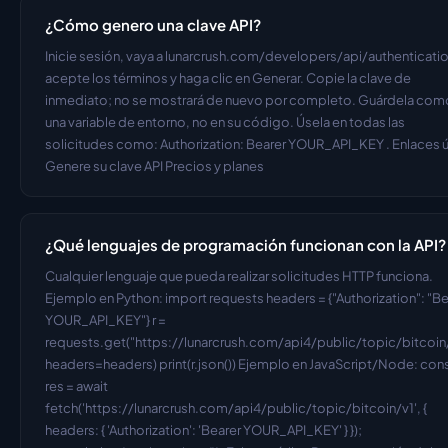
¿Cómo genero una clave API?
Inicie sesión, vaya a lunarcrush.com/developers/api/authentication
acepte los términos y haga clic en Generar. Copie la clave de 
inmediato; no se mostrará de nuevo por completo. Guárdela como
una variable de entorno, no en su código. Úsela en todas las 
solicitudes como: Authorization: Bearer YOUR_API_KEY . Enlaces út
Genere su clave API Precios y planes
¿Qué lenguajes de programación funcionan con la API?
Cualquier lenguaje que pueda realizar solicitudes HTTP funciona. 
Ejemplo en Python: import requests headers = {"Authorization": "Bea
YOUR_API_KEY"} r = 
requests.get("https://lunarcrush.com/api4/public/topic/bitcoin/v
headers=headers) print(r.json()) Ejemplo en JavaScript/Node: cons
res = await 
fetch('https://lunarcrush.com/api4/public/topic/bitcoin/v1', { 
headers: { 'Authorization': 'Bearer YOUR_API_KEY' } }); 