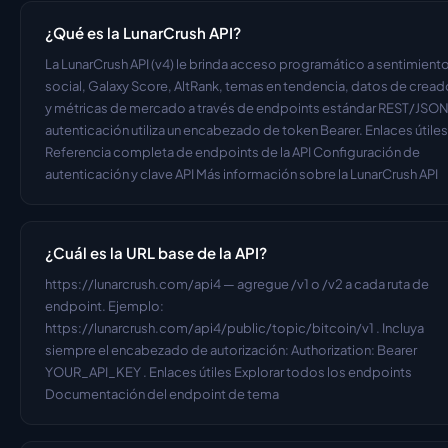
¿Qué es la LunarCrush API?
La LunarCrush API (v4) le brinda acceso programático a sentimiento
social, Galaxy Score, AltRank, temas en tendencia, datos de cread
y métricas de mercado a través de endpoints estándar REST/JSON.
autenticación utiliza un encabezado de token Bearer. Enlaces útiles 
Referencia completa de endpoints de la API Configuración de 
autenticación y clave API Más información sobre la LunarCrush API
¿Cuál es la URL base de la API?
https://lunarcrush.com/api4 — agregue /v1 o /v2 a cada ruta de 
endpoint. Ejemplo: 
https://lunarcrush.com/api4/public/topic/bitcoin/v1 . Incluya 
siempre el encabezado de autorización: Authorization: Bearer 
YOUR_API_KEY . Enlaces útiles Explorar todos los endpoints 
Documentación del endpoint de tema