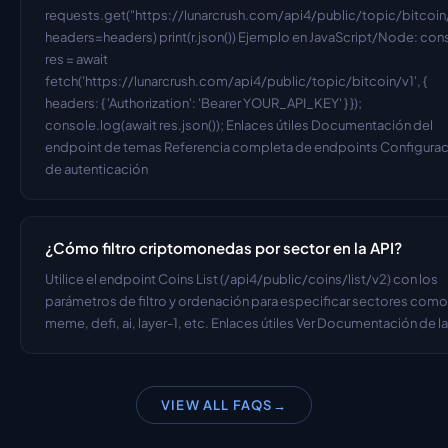
requests.get("https://lunarcrush.com/api4/public/topic/bitcoin/v
headers=headers) print(r.json()) Ejemplo en JavaScript/Node: cons
res = await 
fetch('https://lunarcrush.com/api4/public/topic/bitcoin/v1', { 
headers: { 'Authorization': 'Bearer YOUR_API_KEY' } }); 
console.log(await res.json()); Enlaces útiles Documentación del 
endpoint de temas Referencia completa de endpoints Configurac
de autenticación
¿Cómo filtro criptomonedas por sector en la API?
Utilice el endpoint Coins List (/api4/public/coins/list/v2) con los 
parámetros de filtro y ordenación para especificar sectores como 
meme, defi, ai, layer-1, etc. Enlaces útiles Ver Documentación de la
VIEW ALL FAQS
→