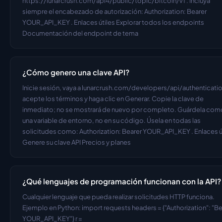
https://lunarcrush.com/api4/public/topic/bitcoin/v1 . Incluya 
siempre el encabezado de autorización: Authorization: Bearer 
YOUR_API_KEY . Enlaces útiles Explorar todos los endpoints 
Documentación del endpoint de tema
¿Cómo genero una clave API?
Inicie sesión, vaya a lunarcrush.com/developers/api/authentication
acepte los términos y haga clic en Generar. Copie la clave de 
inmediato; no se mostrará de nuevo por completo. Guárdela como
una variable de entorno, no en su código. Úsela en todas las 
solicitudes como: Authorization: Bearer YOUR_API_KEY . Enlaces út
Genere su clave API Precios y planes
¿Qué lenguajes de programación funcionan con la API?
Cualquier lenguaje que pueda realizar solicitudes HTTP funciona. 
Ejemplo en Python: import requests headers = {"Authorization": "Bea
YOUR_API_KEY"} r = 