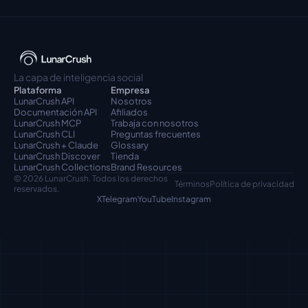
La capa de inteligencia social
Plataforma
Empresa
LunarCrush API
Nosotros
Documentación API
Afiliados
LunarCrush MCP
Trabaja con nosotros
LunarCrush CLI
Preguntas frecuentes
LunarCrush + Claude
Glossary
LunarCrush Discover
Tienda
LunarCrush Collections
Brand Resources
© 2026 LunarCrush. Todos los derechos 
Términos
Política de privacidad
reservados.
X
Telegram
YouTube
Instagram