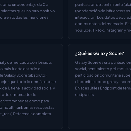
a como un porcentaje de 0 a 
puntuación de sentimiento (alci
 mientras que uno muy positivo 
(ponderación de influencers vs. 
hora en todas las menciones 
interacción. Los datos depurad
con los datos del mercado. Est
YouTube, TikTok, Instagram y m
¿Qué es Galaxy Score?
cial y de mercado combinado. 
Galaxy Score es una puntuació
vo más fuerte en todo el 
social, sentimiento y el impuls
e Galaxy Score (absoluto), 
participación comunitaria superi
o mejor que todo lo demás en ese 
disponible como galaxy_score e
e 1, tiene la actividad social y 
Enlaces útiles Endpoint de tem
 todo el mercado de 
endpoints
a criptomonedas como para 
omo alt_rank en las respuestas 
alt_rank) Referencia completa 