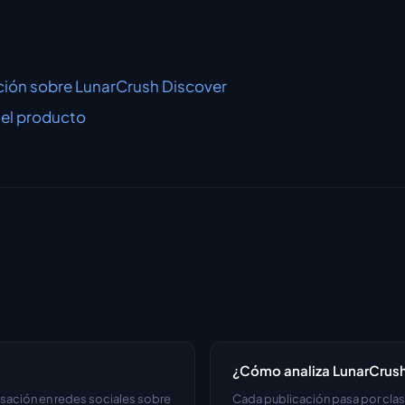
ción sobre LunarCrush Discover
 el producto
¿Cómo analiza LunarCrush 
sación en redes sociales sobre 
Cada publicación pasa por clasi