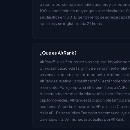
un tema, ponderado por la interacción, y se report
100. Un sentimiento muy negativo se clasifica en 0,
se clasifica en 100. El Sentimiento se agrega cada 
sociales y se registra cada 24 horas.
¿Qué es AltRank?
AltRank™ clasifica los activos según el impulso so
Una clasificación de 1 significa el rendimiento relati
universo rastreado en este momento. A diferencia d
AltRank es relativo: la clasificación 1 está rindiend
momento. Por ejemplo, si Ethereum tiene un AltRank d
de mercado combinada relativa más fuerte frente a
criptomonedas. AltRank está disponible tanto par
acciones. Acceda a través de la API de LunarCrush c
de la API. Enlaces útiles Endpoint de tema (incluye 
de endpoints Ver monedas actuales por AltRank