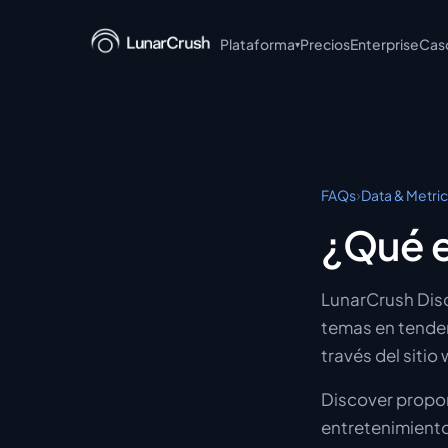
Plataforma
Precios
Enterprise
Cas
▾
LunarCrush API
LunarCrush MCP
LunarCrush CLI
›
FAQs
Data & Metri
LunarCrush + Claude
¿Qué e
LunarCrush Discover
LunarCrush Disc
LunarCrush Collections
temas en tenden
través del sitio
Discover propor
entretenimiento,