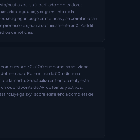
sta/neutral/bajista), perfilado de creadores 
usuarios regulares) y seguimiento de la 
os se agregan luego en métricas y se correlacionan 
e proceso se ejecuta continuamente en X, Reddit, 
edios de noticias.
n compuesta de 0 a 100 que combina actividad 
o del mercado. Por encima de 50 indica una 
or a la media. Se actualiza en tiempo real y está 
n los endpoints de API de temas y activos. 
as (incluye galaxy_score) Referencia completa de 