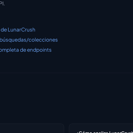
PI.
 de LunarCrush
 búsquedas/colecciones
completa de endpoints
¿Cómo analiza LunarCrush 