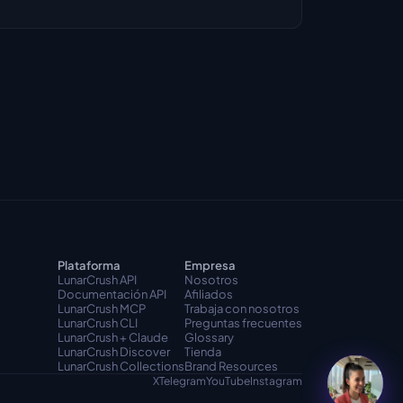
Plataforma
Empresa
LunarCrush API
Nosotros
Documentación API
Afiliados
LunarCrush MCP
Trabaja con nosotros
LunarCrush CLI
Preguntas frecuentes
LunarCrush + Claude
Glossary
LunarCrush Discover
Tienda
LunarCrush Collections
Brand Resources
X
Telegram
YouTube
Instagram