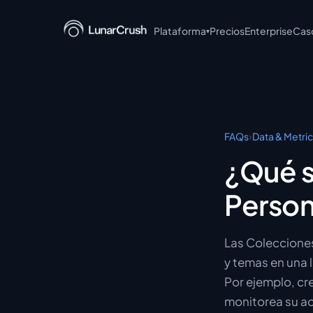
Plataforma
Precios
Enterprise
Cas
▾
LunarCrush API
LunarCrush MCP
LunarCrush CLI
›
FAQs
Data & Metri
LunarCrush + Claude
¿Qué s
LunarCrush Discover
Person
LunarCrush Collections
Las Colecciones
y temas en una 
Por ejemplo, cr
monitorea su ac