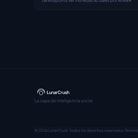
de endpoints Ver monedas actuales por AltRank
La capa de inteligencia social
© 2026 LunarCrush. Todos los derechos reservados.
Términ