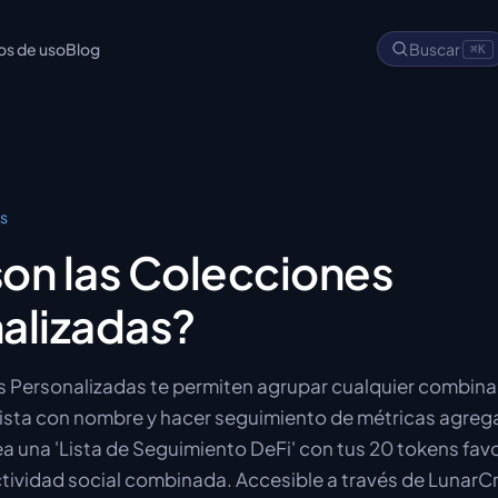
os de uso
Blog
Buscar
⌘K
cs
on las Colecciones
alizadas?
 Personalizadas te permiten agrupar cualquier combina
lista con nombre y hacer seguimiento de métricas agrega
ea una 'Lista de Seguimiento DeFi' con tus 20 tokens favo
tividad social combinada. Accesible a través de LunarC