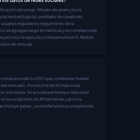
ficación de temas, filtrado de spam y bots, 
sta/neutral/bajista), perfilado de creadores 
usuarios regulares) y seguimiento de la 
os se agregan luego en métricas y se correlacionan 
e proceso se ejecuta continuamente en X, Reddit, 
edios de noticias.
n compuesta de 0 a 100 que combina actividad 
o del mercado. Por encima de 50 indica una 
or a la media. Se actualiza en tiempo real y está 
n los endpoints de API de temas y activos. 
as (incluye galaxy_score) Referencia completa de 