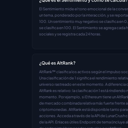
El Sentimiento mide el tono emocional de la conver
un tema, ponderado por la interacción, y se report
100. Un sentimiento muy negativo se clasifica en 0,
se clasifica en 100. El Sentimiento se agrega cada 
sociales y se registra cada 24 horas.
¿Qué es AltRank?
AltRank™ clasifica los activos según el impulso so
Una clasificación de 1 significa el rendimiento relati
universo rastreado en este momento. A diferencia d
AltRank es relativo: la clasificación 1 está rindiend
momento. Por ejemplo, si Ethereum tiene un AltRank d
de mercado combinada relativa más fuerte frente a
criptomonedas. AltRank está disponible tanto par
acciones. Acceda a través de la API de LunarCrush c
de la API. Enlaces útiles Endpoint de tema (incluye 