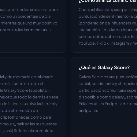
sación en redes sociales sobre 
Cada publicación pasa por clasi
a como un porcentaje de 0 a 
puntuación de sentimiento (alci
 mientras que uno muy positivo 
(ponderación de influencers vs. 
hora en todas las menciones 
interacción. Los datos depurad
con los datos del mercado. Est
YouTube, TikTok, Instagram y m
¿Qué es Galaxy Score?
cial y de mercado combinado. 
Galaxy Score es una puntuació
vo más fuerte en todo el 
social, sentimiento y el impuls
e Galaxy Score (absoluto), 
participación comunitaria superi
o mejor que todo lo demás en ese 
disponible como galaxy_score e
e 1, tiene la actividad social y 
Enlaces útiles Endpoint de tem
 todo el mercado de 
endpoints
a criptomonedas como para 
omo alt_rank en las respuestas 
alt_rank) Referencia completa 