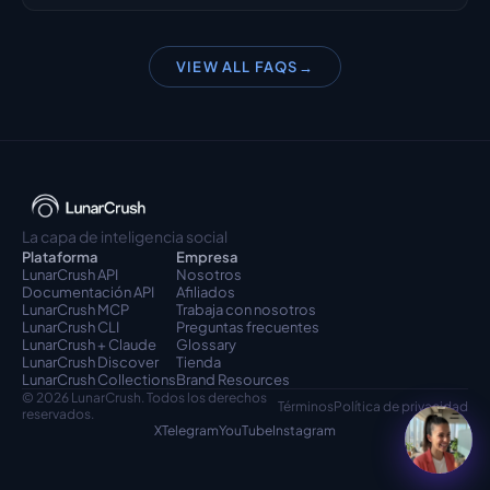
VIEW ALL FAQS
→
La capa de inteligencia social
Plataforma
Empresa
LunarCrush API
Nosotros
Documentación API
Afiliados
LunarCrush MCP
Trabaja con nosotros
LunarCrush CLI
Preguntas frecuentes
LunarCrush + Claude
Glossary
LunarCrush Discover
Tienda
LunarCrush Collections
Brand Resources
© 2026 LunarCrush. Todos los derechos 
Términos
Política de privacidad
reservados.
X
Telegram
YouTube
Instagram