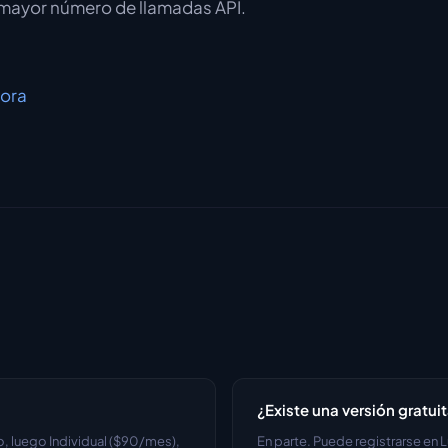
 mayor número de llamadas API.
hora
¿Existe una versión gratuit
, luego Individual ($90/mes), 
En parte. Puede registrarse en L