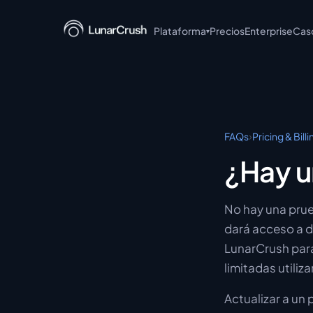
Plataforma
Precios
Enterprise
Cas
▾
LunarCrush API
LunarCrush MCP
LunarCrush CLI
›
FAQs
Pricing & Billi
LunarCrush + Claude
¿Hay u
LunarCrush Discover
No hay una prue
LunarCrush Collections
dará acceso a d
LunarCrush para
limitadas utiliz
Actualizar a un 