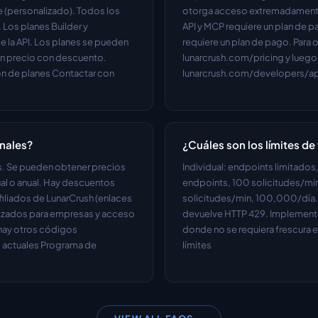
 (personalizado). Todos los 
otorga acceso extremadamente l
Los planes Builder y 
API y MCP requiere un plan de pa
 la API. Los planes se pueden 
requiere un plan de pago. Para o
un precio con descuento. 
lunarcrush.com/pricing y luego v
n de planes Contactar con 
lunarcrush.com/developers/api
nales?
¿Cuáles son los límites de 
es. Se pueden obtener precios 
Individual: endpoints limitados
al o anual. Hay descuentos 
endpoints, 100 solicitudes/min
iliados de LunarCrush (enlaces 
solicitudes/min, 100,000/día. E
izados para empresas y acceso 
devuelve HTTP 429. Implemente
hay otros códigos 
donde no se requiera frescura e
 actuales Programa de 
límites