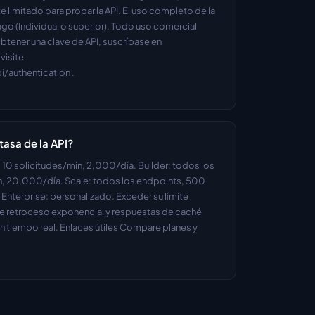
imitado para probar la API. El uso completo de la 
go (Individual o superior). Todo uso comercial 
btener una clave de API, suscríbase en 
isite 
/authentication .
tasa de la API?
, 10 solicitudes/min, 2,000/día. Builder: todos los 
, 20,000/día. Scale: todos los endpoints, 500 
nterprise: personalizado. Exceder su límite 
 retroceso exponencial y respuestas de caché 
n tiempo real. Enlaces útiles Compare planes y 