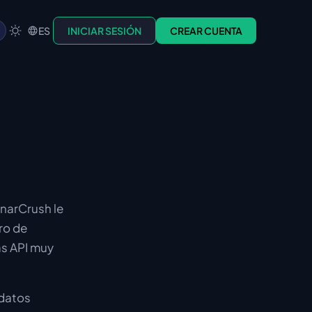
ES
INICIAR SESIÓN
CREAR CUENTA
unarCrush le
ro de
as API muy
 datos