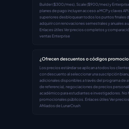
Builder ($300/mes), Scale ($900/mes) y Enterprise
planes de pago incluyen acceso a MCP y claves API. 
superiores desbloquean todos los puntos finales de
adquirir con renovaciones semestrales y anuales a 
Enlaces útiles Ver precios completos y comparació
ventas Enterprise
¿Ofrecen descuentos o códigos promocio
Los precios estándar se aplican a todos los client
con descuento al seleccionar una suscripción bianu
adicionales disponibles a través del programa de af
de referencia), negociaciones de precios personal
académico para estudiantes e investigadores. No 
promocionales públicos. Enlaces útiles Ver precios
Afiliados de LunarCrush