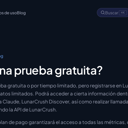
os de uso
Blog
Buscar
⌘K
ng
na prueba gratuita?
ba gratuita o por tiempo limitado, pero registrarse en L
atos limitados. Podrá acceder a cierta información dent
 Claude, LunarCrush Discover, así como realizar llamad
ando la API de LunarCrush.
plan de pago garantizará el acceso a todas las métricas,