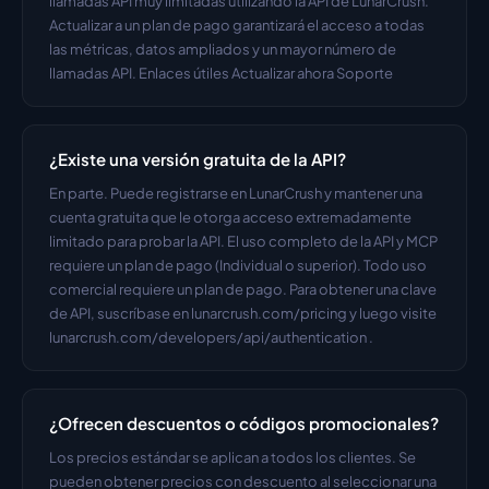
llamadas API muy limitadas utilizando la API de LunarCrush. 
Actualizar a un plan de pago garantizará el acceso a todas 
las métricas, datos ampliados y un mayor número de 
llamadas API. Enlaces útiles Actualizar ahora Soporte
¿Existe una versión gratuita de la API?
En parte. Puede registrarse en LunarCrush y mantener una 
cuenta gratuita que le otorga acceso extremadamente 
limitado para probar la API. El uso completo de la API y MCP 
requiere un plan de pago (Individual o superior). Todo uso 
comercial requiere un plan de pago. Para obtener una clave 
de API, suscríbase en lunarcrush.com/pricing y luego visite 
lunarcrush.com/developers/api/authentication .
¿Ofrecen descuentos o códigos promocionales?
Los precios estándar se aplican a todos los clientes. Se 
pueden obtener precios con descuento al seleccionar una 