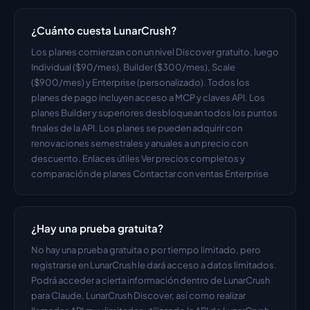
¿Cuánto cuesta LunarCrush?
Los planes comienzan con un nivel Discover gratuito, luego 
Individual ($90/mes), Builder ($300/mes), Scale 
($900/mes) y Enterprise (personalizado). Todos los 
planes de pago incluyen acceso a MCP y claves API. Los 
planes Builder y superiores desbloquean todos los puntos 
finales de la API. Los planes se pueden adquirir con 
renovaciones semestrales y anuales a un precio con 
descuento. Enlaces útiles Ver precios completos y 
comparación de planes Contactar con ventas Enterprise
¿Hay una prueba gratuita?
No hay una prueba gratuita o por tiempo limitado, pero 
registrarse en LunarCrush le dará acceso a datos limitados. 
Podrá acceder a cierta información dentro de LunarCrush 
para Claude, LunarCrush Discover, así como realizar 