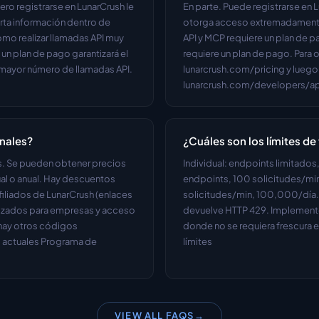
ro registrarse en LunarCrush le 
En parte. Puede registrarse en L
rta información dentro de 
otorga acceso extremadamente l
mo realizar llamadas API muy 
API y MCP requiere un plan de pa
 un plan de pago garantizará el 
requiere un plan de pago. Para o
mayor número de llamadas API. 
lunarcrush.com/pricing y luego v
lunarcrush.com/developers/api
nales?
¿Cuáles son los límites de 
es. Se pueden obtener precios 
Individual: endpoints limitados
al o anual. Hay descuentos 
endpoints, 100 solicitudes/min
iliados de LunarCrush (enlaces 
solicitudes/min, 100,000/día. E
izados para empresas y acceso 
devuelve HTTP 429. Implemente
hay otros códigos 
donde no se requiera frescura e
 actuales Programa de 
límites
VIEW ALL FAQS
→