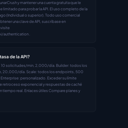
unarCrush y mantener una cuenta gratuita que le 
imitado para probar la API. El uso completo de la 
go (Individual o superior). Todo uso comercial 
btener una clave de API, suscríbase en 
isite 
/authentication .
tasa de la API?
, 10 solicitudes/min, 2,000/día. Builder: todos los 
, 20,000/día. Scale: todos los endpoints, 500 
nterprise: personalizado. Exceder su límite 
 retroceso exponencial y respuestas de caché 
n tiempo real. Enlaces útiles Compare planes y 