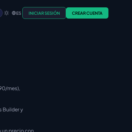
ES
INICIAR SESIÓN
CREAR CUENTA
$90/mes),
 Builder y
 un precio con