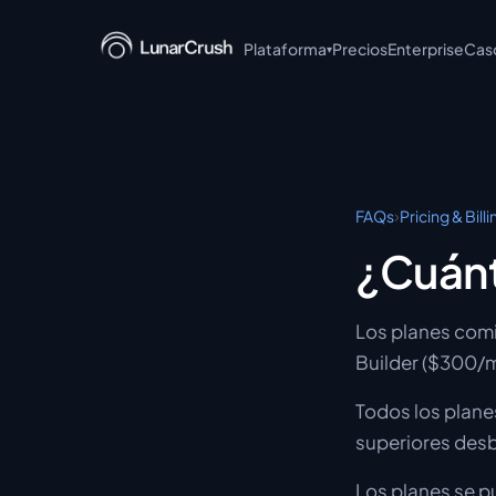
Plataforma
Precios
Enterprise
Cas
▾
LunarCrush API
LunarCrush MCP
LunarCrush CLI
›
FAQs
Pricing & Billi
LunarCrush + Claude
¿Cuánt
LunarCrush Discover
Los planes comi
LunarCrush Collections
Builder ($300/m
Todos los plane
superiores desb
Los planes se p