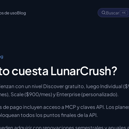
os de uso
Blog
Buscar
⌘K
ng
o cuesta LunarCrush?
enzan con un nivel Discover gratuito, luego Individual (
es), Scale ($900/mes) y Enterprise (personalizado).
s de pago incluyen acceso a MCP y claves API. Los planes
loquean todos los puntos finales de la API.
ueden adquirir con renovaciones semestrales y anuales a