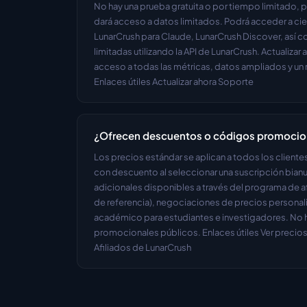
No hay una prueba gratuita o por tiempo limitado, pe
dará acceso a datos limitados. Podrá acceder a cie
LunarCrush para Claude, LunarCrush Discover, así co
limitadas utilizando la API de LunarCrush. Actualizar a
acceso a todas las métricas, datos ampliados y un 
Enlaces útiles Actualizar ahora Soporte
¿Ofrecen descuentos o códigos promocio
Los precios estándar se aplican a todos los client
con descuento al seleccionar una suscripción bianu
adicionales disponibles a través del programa de af
de referencia), negociaciones de precios personal
académico para estudiantes e investigadores. No 
promocionales públicos. Enlaces útiles Ver precios
Afiliados de LunarCrush