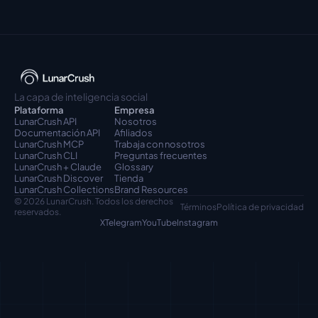
La capa de inteligencia social
Plataforma
Empresa
LunarCrush API
Nosotros
Documentación API
Afiliados
LunarCrush MCP
Trabaja con nosotros
LunarCrush CLI
Preguntas frecuentes
LunarCrush + Claude
Glossary
LunarCrush Discover
Tienda
LunarCrush Collections
Brand Resources
© 2026 LunarCrush. Todos los derechos 
Términos
Política de privacidad
reservados.
X
Telegram
YouTube
Instagram