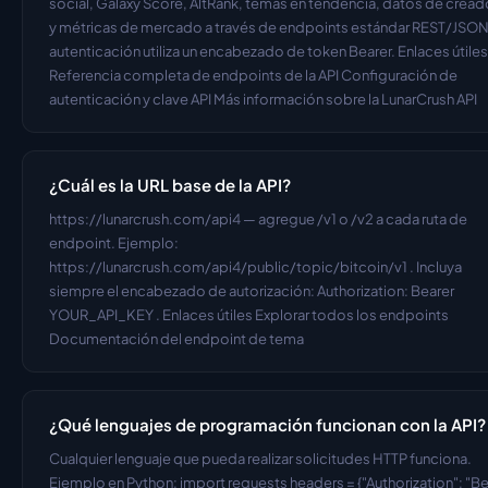
social, Galaxy Score, AltRank, temas en tendencia, datos de cread
y métricas de mercado a través de endpoints estándar REST/JSON.
autenticación utiliza un encabezado de token Bearer. Enlaces útiles 
Referencia completa de endpoints de la API Configuración de 
autenticación y clave API Más información sobre la LunarCrush API
¿Cuál es la URL base de la API?
https://lunarcrush.com/api4 — agregue /v1 o /v2 a cada ruta de 
endpoint. Ejemplo: 
https://lunarcrush.com/api4/public/topic/bitcoin/v1 . Incluya 
siempre el encabezado de autorización: Authorization: Bearer 
YOUR_API_KEY . Enlaces útiles Explorar todos los endpoints 
Documentación del endpoint de tema
¿Qué lenguajes de programación funcionan con la API?
Cualquier lenguaje que pueda realizar solicitudes HTTP funciona. 
Ejemplo en Python: import requests headers = {"Authorization": "Bea