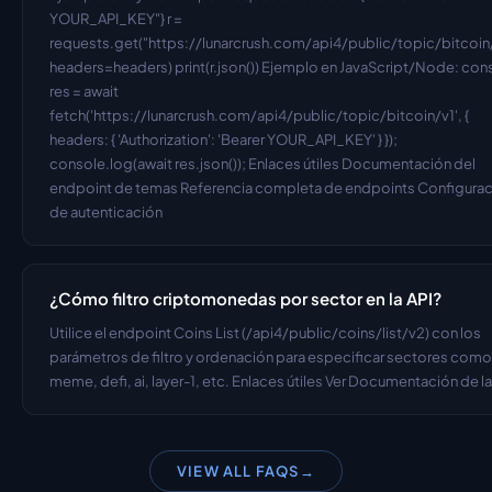
YOUR_API_KEY"} r = 
requests.get("https://lunarcrush.com/api4/public/topic/bitcoin/v
headers=headers) print(r.json()) Ejemplo en JavaScript/Node: cons
res = await 
fetch('https://lunarcrush.com/api4/public/topic/bitcoin/v1', { 
headers: { 'Authorization': 'Bearer YOUR_API_KEY' } }); 
console.log(await res.json()); Enlaces útiles Documentación del 
endpoint de temas Referencia completa de endpoints Configurac
de autenticación
¿Cómo filtro criptomonedas por sector en la API?
Utilice el endpoint Coins List (/api4/public/coins/list/v2) con los 
parámetros de filtro y ordenación para especificar sectores como 
meme, defi, ai, layer-1, etc. Enlaces útiles Ver Documentación de la
VIEW ALL FAQS
→