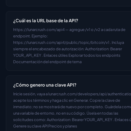
¿Cuál es la URL base de la API?
https://lunarcrush.com/api4 — agregue /v1 o /v2 a cada ruta de 
endpoint. Ejemplo: 
https://lunarcrush.com/api4/public/topic/bitcoin/v1 . Incluya 
siempre el encabezado de autorización: Authorization: Bearer 
YOUR_API_KEY . Enlaces útiles Explorar todos los endpoints 
Documentación del endpoint de tema
¿Cómo genero una clave API?
Inicie sesión, vaya a lunarcrush.com/developers/api/authentication
acepte los términos y haga clic en Generar. Copie la clave de 
inmediato; no se mostrará de nuevo por completo. Guárdela como
una variable de entorno, no en su código. Úsela en todas las 
solicitudes como: Authorization: Bearer YOUR_API_KEY . Enlaces út
Genere su clave API Precios y planes