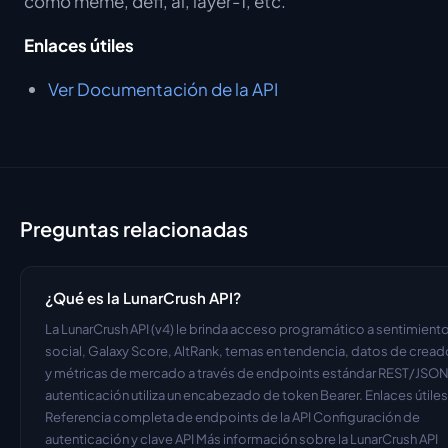
como meme, defi, ai, layer-1, etc.
Enlaces útiles
Ver Documentación de la API
Preguntas relacionadas
¿Qué es la LunarCrush API?
La LunarCrush API (v4) le brinda acceso programático a sentimiento
social, Galaxy Score, AltRank, temas en tendencia, datos de cread
y métricas de mercado a través de endpoints estándar REST/JSON.
autenticación utiliza un encabezado de token Bearer. Enlaces útiles 
Referencia completa de endpoints de la API Configuración de 
autenticación y clave API Más información sobre la LunarCrush API