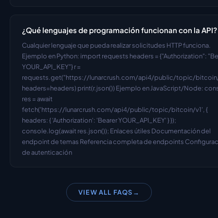
¿Qué lenguajes de programación funcionan con la API?
Cualquier lenguaje que pueda realizar solicitudes HTTP funciona. 
Ejemplo en Python: import requests headers = {"Authorization": "Bea
YOUR_API_KEY"} r = 
requests.get("https://lunarcrush.com/api4/public/topic/bitcoin/v
headers=headers) print(r.json()) Ejemplo en JavaScript/Node: cons
res = await 
fetch('https://lunarcrush.com/api4/public/topic/bitcoin/v1', { 
headers: { 'Authorization': 'Bearer YOUR_API_KEY' } }); 
console.log(await res.json()); Enlaces útiles Documentación del 
endpoint de temas Referencia completa de endpoints Configurac
de autenticación
VIEW ALL FAQS
→