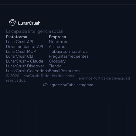
La capa de inteligencia social
Plataforma
Empresa
LunarCrush API
Nosotros
Documentación API
Afiliados
LunarCrush MCP
Trabaja con nosotros
LunarCrush CLI
Preguntas frecuentes
LunarCrush + Claude
Glossary
LunarCrush Discover
Tienda
LunarCrush Collections
Brand Resources
© 2026 LunarCrush. Todos los derechos 
Términos
Política de privacidad
reservados.
X
Telegram
YouTube
Instagram