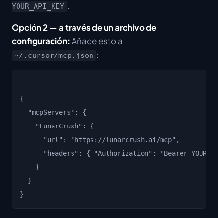
.
YOUR_API_KEY
Opción 2 — a través de un archivo de
configuración:
Añade esto a
:
~/.cursor/mcp.json
{

  "mcpServers": {

    "LunarCrush": {

      "url": "https://lunarcrush.ai/mcp",

      "headers": { "Authorization": "Bearer YOUR_AP
    }

  }
