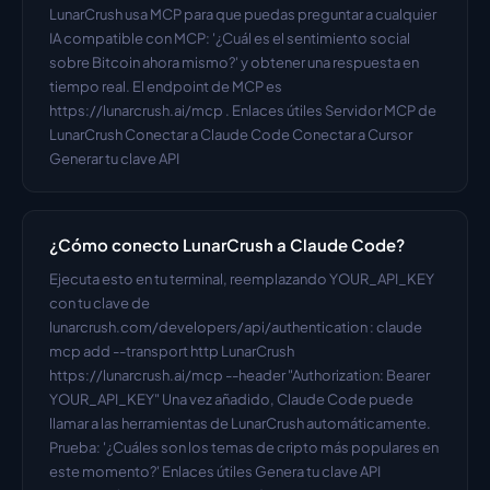
LunarCrush usa MCP para que puedas preguntar a cualquier 
IA compatible con MCP: '¿Cuál es el sentimiento social 
sobre Bitcoin ahora mismo?' y obtener una respuesta en 
tiempo real. El endpoint de MCP es 
https://lunarcrush.ai/mcp . Enlaces útiles Servidor MCP de 
LunarCrush Conectar a Claude Code Conectar a Cursor 
Generar tu clave API
¿Cómo conecto LunarCrush a Claude Code?
Ejecuta esto en tu terminal, reemplazando YOUR_API_KEY 
con tu clave de 
lunarcrush.com/developers/api/authentication : claude 
mcp add --transport http LunarCrush 
https://lunarcrush.ai/mcp --header "Authorization: Bearer 
YOUR_API_KEY" Una vez añadido, Claude Code puede 
llamar a las herramientas de LunarCrush automáticamente. 
Prueba: '¿Cuáles son los temas de cripto más populares en 
este momento?' Enlaces útiles Genera tu clave API 