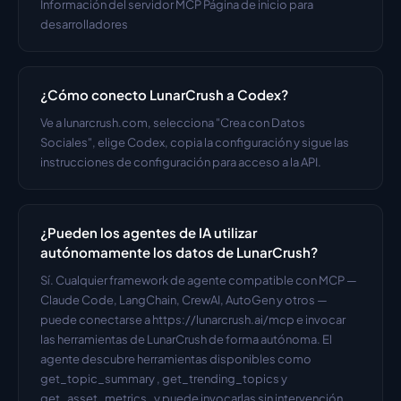
Información del servidor MCP Página de inicio para 
desarrolladores
¿Cómo conecto LunarCrush a Codex?
Ve a lunarcrush.com, selecciona "Crea con Datos 
Sociales", elige Codex, copia la configuración y sigue las 
instrucciones de configuración para acceso a la API.
¿Pueden los agentes de IA utilizar 
autónomamente los datos de LunarCrush?
Sí. Cualquier framework de agente compatible con MCP — 
Claude Code, LangChain, CrewAI, AutoGen y otros — 
puede conectarse a https://lunarcrush.ai/mcp e invocar 
las herramientas de LunarCrush de forma autónoma. El 
agente descubre herramientas disponibles como 
get_topic_summary , get_trending_topics y 
get_asset_metrics , y puede invocarlas sin intervención 