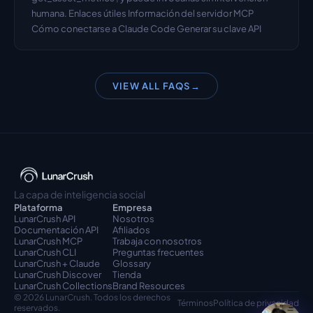
humana. Enlaces útiles Información del servidor MCP 
Cómo conectarse a Claude Code Generar su clave API
VIEW ALL FAQS
→
La capa de inteligencia social
Plataforma
Empresa
LunarCrush API
Nosotros
Documentación API
Afiliados
LunarCrush MCP
Trabaja con nosotros
LunarCrush CLI
Preguntas frecuentes
LunarCrush + Claude
Glossary
LunarCrush Discover
Tienda
LunarCrush Collections
Brand Resources
© 2026 LunarCrush. Todos los derechos 
Términos
Política de privacidad
reservados.