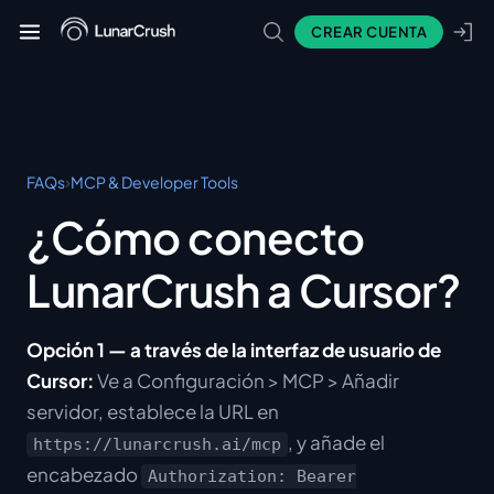
CREAR CUENTA
›
FAQs
MCP & Developer Tools
¿Cómo conecto
LunarCrush a Cursor?
Opción 1 — a través de la interfaz de usuario de
Cursor:
Ve a Configuración > MCP > Añadir
servidor, establece la URL en
, y añade el
https://lunarcrush.ai/mcp
encabezado
Authorization: Bearer