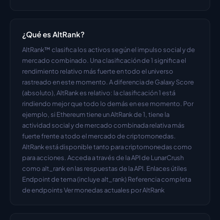
¿Qué es AltRank?
AltRank™ clasifica los activos según el impulso social y de 
mercado combinado. Una clasificación de 1 significa el 
rendimiento relativo más fuerte en todo el universo 
rastreado en este momento. A diferencia de Galaxy Score 
(absoluto), AltRank es relativo: la clasificación 1 está 
rindiendo mejor que todo lo demás en ese momento. Por 
ejemplo, si Ethereum tiene un AltRank de 1, tiene la 
actividad social y de mercado combinada relativa más 
fuerte frente a todo el mercado de criptomonedas. 
AltRank está disponible tanto para criptomonedas como 
para acciones. Acceda a través de la API de LunarCrush 
como alt_rank en las respuestas de la API. Enlaces útiles 
Endpoint de tema (incluye alt_rank) Referencia completa 
de endpoints Ver monedas actuales por AltRank