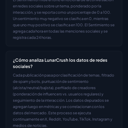
en redes sociales sobre un tema, ponderado por la 
interacción, y se reporta como un porcentaje de 0 a 100. 
Un sentimiento muy negativo se clasifica en 0, mientras 
que uno muy positivo se clasifica en 100. El Sentimiento se 
agrega cada hora en todas las menciones sociales y se 
registra cada 24 horas.
¿Cómo analiza LunarCrush los datos de redes 
sociales?
Cada publicación pasa por clasificación de temas, filtrado 
de spam y bots, puntuación de sentimiento 
(alcista/neutral/bajista), perfilado de creadores 
(ponderación de influencers vs. usuarios regulares) y 
seguimiento de la interacción. Los datos depurados se 
agregan luego en métricas y se correlacionan con los 
datos del mercado. Este proceso se ejecuta 
continuamente en X, Reddit, YouTube, TikTok, Instagram y 
medios de noticias.