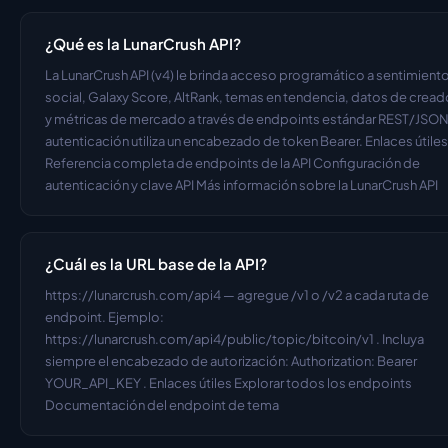
¿Qué es la LunarCrush API?
La LunarCrush API (v4) le brinda acceso programático a sentimiento
social, Galaxy Score, AltRank, temas en tendencia, datos de cread
y métricas de mercado a través de endpoints estándar REST/JSON.
autenticación utiliza un encabezado de token Bearer. Enlaces útiles 
Referencia completa de endpoints de la API Configuración de 
autenticación y clave API Más información sobre la LunarCrush API
¿Cuál es la URL base de la API?
https://lunarcrush.com/api4 — agregue /v1 o /v2 a cada ruta de 
endpoint. Ejemplo: 
https://lunarcrush.com/api4/public/topic/bitcoin/v1 . Incluya 
siempre el encabezado de autorización: Authorization: Bearer 
YOUR_API_KEY . Enlaces útiles Explorar todos los endpoints 
Documentación del endpoint de tema