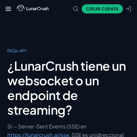
CREAR CUENTA
›
FAQs
API
¿LunarCrush tiene un
websocket o un
endpoint de
streaming?
Sí — Server-Sent Events (SSE) en
https://lunarcrush.ai/sse
. SSE es unidireccional