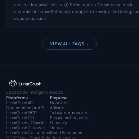
console.log(await res.json()); Enlaces útiles Documentación del 
endpoint de temas Referencia completa de endpoints Configurac
de autenticación
VIEW ALL FAQS
→
La capa de inteligencia social
Plataforma
Empresa
LunarCrush API
Nosotros
Documentación API
Afiliados
LunarCrush MCP
Trabaja con nosotros
LunarCrush CLI
Preguntas frecuentes
LunarCrush + Claude
Glossary
LunarCrush Discover
Tienda
LunarCrush Collections
Brand Resources
© 2026 LunarCrush. Todos los derechos 