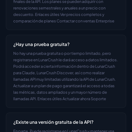
finales de la API. Los planes se pueden adquirir con 
renovaciones semestrales y anuales a un precio con 
descuento. Enlaces útiles Ver precios completos y 
comparación de planes Contactar con ventas Enterprise
¿Hay una prueba gratuita?
No hay una prueba gratuita o por tiempo limitado, pero 
registrarse en LunarCrush le dará acceso a datos limitados. 
Podrá acceder a cierta información dentro de LunarCrush 
para Claude, LunarCrush Discover, así como realizar 
llamadas API muy limitadas utilizando la API de LunarCrush. 
Actualizar a un plan de pago garantizará el acceso a todas 
las métricas, datos ampliados y un mayor número de 
llamadas API. Enlaces útiles Actualizar ahora Soporte
¿Existe una versión gratuita de la API?
En parte. Puede registrarse en LunarCrush y mantener una 