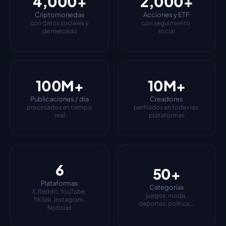
4,000+
2,000+
Criptomonedas
Acciones y ETF
con datos sociales y 
con seguimiento 
de mercado
social
100M+
10M+
Publicaciones / día
Creadores
procesados en tiempo 
perfilados en todas las 
real
plataformas
6
50+
Plataformas
Categorías
X, Reddit, YouTube, 
juegos, moda, 
TikTok, Instagram, 
deportes, política...
Noticias