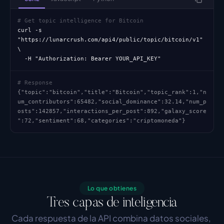
# Get topic intelligence for Bitcoin
curl -s 
"https://lunarcrush.com/api4/public/topic/bitcoin/v1" 
\

  -H "Authorization: Bearer YOUR_API_KEY"
# Response
{"topic":"bitcoin","title":"Bitcoin","topic_rank":1,"n
um_contributors":65482,"social_dominance":32.14,"num_p
osts":142857,"interactions_per_post":892,"galaxy_score
":72,"sentiment":68,"categories":"criptomoneda"}
Lo que obtienes
Tres capas de inteligencia
Cada respuesta de la API combina datos sociales, 