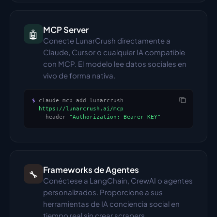
MCP Server
🤖
Conecte LunarCrush directamente a 
Claude, Cursor o cualquier IA compatible 
con MCP. El modelo lee datos sociales en 
vivo de forma nativa.
$
 claude mcp add lunarcrush
https://lunarcrush.ai/mcp
  --header 
"Authorization: Bearer KEY"
Frameworks de Agentes
🔧
Conéctese a LangChain, CrewAI o agentes 
personalizados. Proporcione a sus 
herramientas de IA conciencia social en 
tiempo real sin crear scrapers.