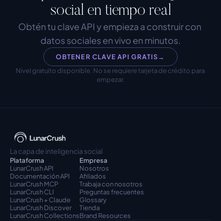
social en tiempo real
Obtén tu clave API y empieza a construir con 
datos sociales en vivo en minutos.
OBTENER CLAVE API GRATIS
→
Nivel gratuito disponible. No se requiere tarjeta de crédito para 
empezar.
La capa de inteligencia social
Plataforma
Empresa
LunarCrush API
Nosotros
Documentación API
Afiliados
LunarCrush MCP
Trabaja con nosotros
LunarCrush CLI
Preguntas frecuentes
LunarCrush + Claude
Glossary
LunarCrush Discover
Tienda
LunarCrush Collections
Brand Resources