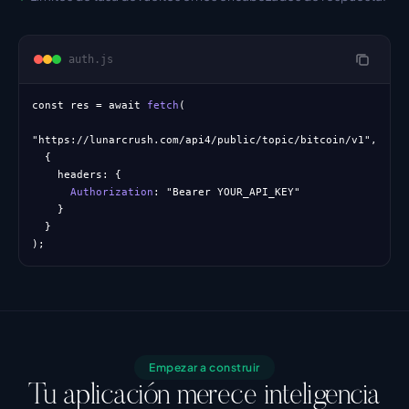
auth.js
const
 res = 
await
fetch
(
"https://lunarcrush.com/api4/public/topic/bitcoin/v1"
,
{
headers: 
{
Authorization
: 
"Bearer YOUR_API_KEY"
}
}
);
Empezar a construir
Tu aplicación merece inteligencia