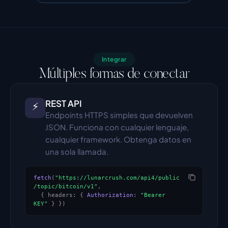
Integrar
Múltiples formas de conectar
REST API
⚡
Endpoints HTTPS simples que devuelven 
JSON. Funciona con cualquier lenguaje, 
cualquier framework. Obtenga datos en 
una sola llamada.
fetch
(
"https://lunarcrush.com/api4/public
/topic/bitcoin/v1"
,
{
 headers: 
{
Authorization
: 
"Bearer 
KEY"
}
}
)