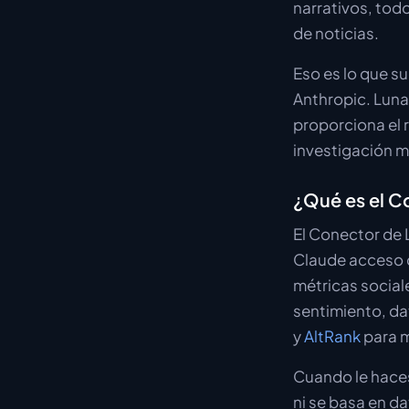
narrativos, todo
de noticias.
Eso es lo que 
Anthropic. Luna
proporciona el 
investigación 
¿Qué es el C
El Conector de 
Claude acceso d
métricas social
sentimiento, da
y
AltRank
para m
Cuando le hace
ni se basa en d