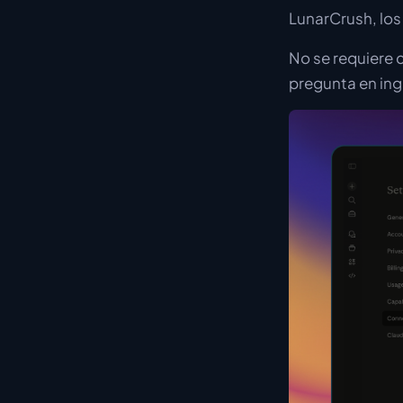
LunarCrush, los
No se requiere 
pregunta en ingl