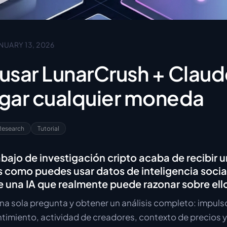
NUARY 13, 2026
sar LunarCrush + Claud
igar cualquier moneda
Research
Tutorial
rabajo de investigación cripto acaba de recibir 
s como puedes usar datos de inteligencia socia
e una IA que realmente puede razonar sobre ell
na sola pregunta y obtener un análisis completo: impulso
timiento, actividad de creadores, contexto de precios 