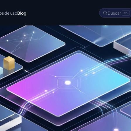
os de uso
Blog
Buscar
⌘K