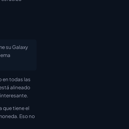
me su Galaxy
 tema
 en todas las
 está alineado
s interesante.
 que tiene el
omoneda. Eso no