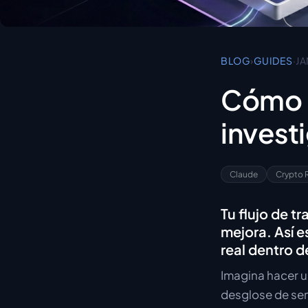
BLOG
›
GUIDES
·
JA
Cómo u
invest
Claude
Crypto 
Tu flujo de t
mejora. Así e
real dentro d
Imagina hacer u
desglose de sen