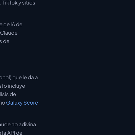
TikTok y sitios
te de IA de
. Claude
s de
col) que le da a
to incluye
isis de
omo
Galaxy Score
aude no adivina
 la API de