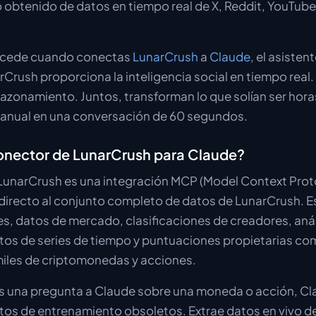
 obtenido de datos en tiempo real de X, Reddit, YouTube, 
sucede cuando conectas
LunarCrush
a
Claude
, el asisten
rCrush proporciona la inteligencia social en tiempo real
razonamiento. Juntos, transforman lo que solían ser hora
manual en una conversación de 60 segundos.
onector de LunarCrush para Claude?
LunarCrush es una integración MCP (Model Context Proto
irecto al conjunto completo de datos de LunarCrush. Es
es, datos de mercado, clasificaciones de creadores, anál
tos de series de tiempo y puntuaciones propietarias c
iles de criptomonedas y acciones.
s una pregunta a Claude sobre una moneda o acción, Cl
atos de entrenamiento obsoletos. Extrae datos en vivo de