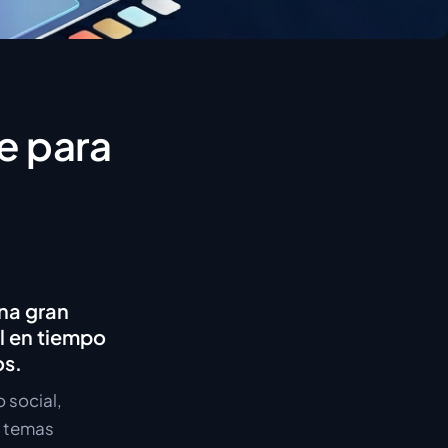
e para
una gran
l en tiempo
os.
 social,
y temas