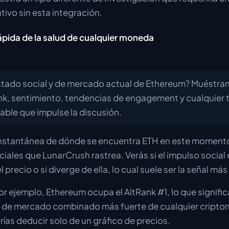
tivo sin esta integración.
rápida de la salud de cualquier moneda
estado social y de mercado actual de Ethereum? Muéstra
nk, sentimiento, tendencias de engagement y cualquier
able que impulse la discusión.
instantánea de dónde se encuentra ETH en este momento
iales que LunarCrush rastrea. Verás si el impulso social
l precio o si diverge de ella, lo cual suele ser la señal má
r ejemplo, Ethereum ocupa el AltRank #1, lo que significa
 y de mercado combinado más fuerte de cualquier cript
ías deducir solo de un gráfico de precios.