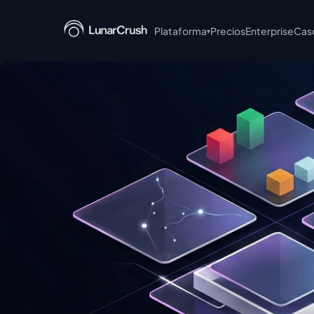
Plataforma
Precios
Enterprise
Cas
▾
LunarCrush API
LunarCrush MCP
LunarCrush CLI
LunarCrush + Claude
LunarCrush Discover
LunarCrush Collections