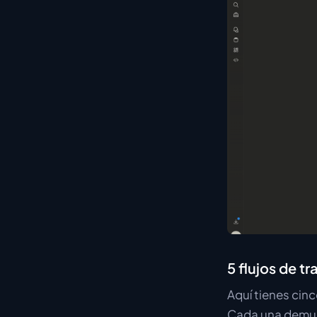
5 flujos de t
Aquí tienes cin
Cada una demues