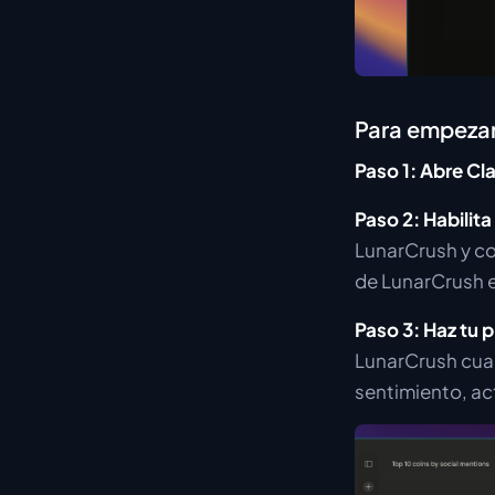
Para empezar
Paso 1: Abre Cl
Paso 2: Habilit
LunarCrush y co
de LunarCrush 
Paso 3: Haz tu 
LunarCrush cuan
sentimiento, ac