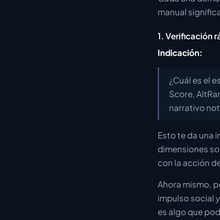
manual significa
1. Verificación 
Indicación:
¿Cuál es el 
Score, AltRa
narrativo not
Esto te da una 
dimensiones soc
con la acción de
Ahora mismo, po
impulso social
es algo que podr