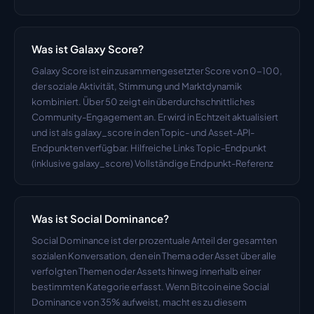
Was ist Galaxy Score?
Galaxy Score ist ein zusammengesetzter Score von 0-100, 
der soziale Aktivität, Stimmung und Marktdynamik 
kombiniert. Über 50 zeigt ein überdurchschnittliches 
Community-Engagement an. Er wird in Echtzeit aktualisiert 
und ist als galaxy_score in den Topic- und Asset-API-
Endpunkten verfügbar. Hilfreiche Links Topic-Endpunkt 
(inklusive galaxy_score) Vollständige Endpunkt-Referenz
Was ist Social Dominance?
Social Dominance ist der prozentuale Anteil der gesamten 
sozialen Konversation, den ein Thema oder Asset über alle 
verfolgten Themen oder Assets hinweg innerhalb einer 
bestimmten Kategorie erfasst. Wenn Bitcoin eine Social 
Dominance von 35% aufweist, macht es zu diesem 