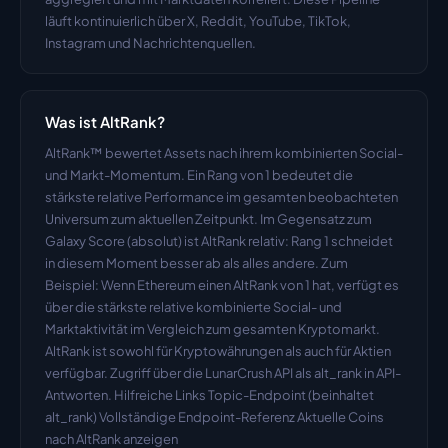
läuft kontinuierlich über X, Reddit, YouTube, TikTok, 
Instagram und Nachrichtenquellen.
Was ist AltRank?
AltRank™ bewertet Assets nach ihrem kombinierten Social- 
und Markt-Momentum. Ein Rang von 1 bedeutet die 
stärkste relative Performance im gesamten beobachteten 
Universum zum aktuellen Zeitpunkt. Im Gegensatz zum 
Galaxy Score (absolut) ist AltRank relativ: Rang 1 schneidet 
in diesem Moment besser ab als alles andere. Zum 
Beispiel: Wenn Ethereum einen AltRank von 1 hat, verfügt es 
über die stärkste relative kombinierte Social- und 
Marktaktivität im Vergleich zum gesamten Kryptomarkt. 
AltRank ist sowohl für Kryptowährungen als auch für Aktien 
verfügbar. Zugriff über die LunarCrush API als alt_rank in API-
Antworten. Hilfreiche Links Topic-Endpoint (beinhaltet 
alt_rank) Vollständige Endpoint-Referenz Aktuelle Coins 
nach AltRank anzeigen