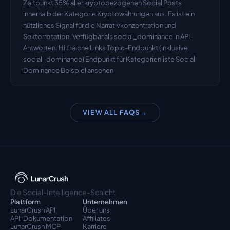
Zeitpunkt 35% aller kryptobezogenen Social Posts 
innerhalb der Kategorie Kryptowährungen aus. Es ist ein 
nützliches Signal für die Narrativkonzentration und 
Sektorrotation. Verfügbar als social_dominance in API-
Antworten. Hilfreiche Links Topic-Endpunkt (inklusive 
social_dominance) Endpunkt für Kategorienliste Social 
Dominance Beispiel ansehen
VIEW ALL FAQS
→
Die Social-Intelligence-Schicht
Plattform
Unternehmen
LunarCrush API
Über uns
API-Dokumentation
Affiliates
LunarCrush MCP
Karriere