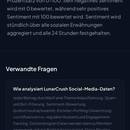
Prozentsatz von 0-100. Sehr negatives Sentiment
wird mit 0 bewertet, während sehr positives
Sentiment mit 100 bewertet wird. Sentiment wird
stündlich über alle sozialen Erwähnungen
aggregiert und alle 24 Stunden festgehalten.
Verwandte Fragen
Wie analysiert LunarCrush Social-Media-Daten?
Jeder Beitrag durchläuft eine Themenklassifizierung, Spam- 
und Bot-Filterung, Sentiment-Bewertung 
(bullish/neutral/bearish), Ersteller-Profiling (Gewichtung 
von Influencern vs. regulären Nutzern) und Engagement-
Tracking. Die bereinigten Daten werden dann zu Metriken 
aggregiert und mit Marktdaten korreliert. Diese Pipeline 